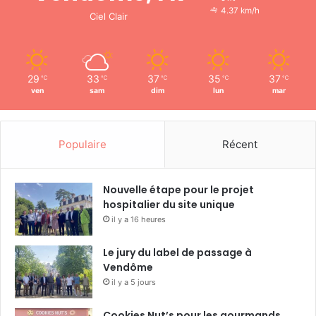
4.37 km/h
Ciel Clair
29
33
37
35
37
℃
℃
℃
℃
℃
ven
sam
dim
lun
mar
Populaire
Récent
Nouvelle étape pour le projet
hospitalier du site unique
il y a 16 heures
Le jury du label de passage à
Vendôme
il y a 5 jours
Cookies Nut’s pour les gourmands