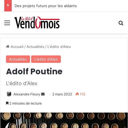
Des projets futurs pour les aidants
Menu
R
Accueil
/
Actualités
/
L'édito d'Alex
Actualités
L'édito d'Alex
Adolf Poutine
L'édito d'Alex
Alexandre Fleury
E
2 mars 2022
115
n
2 minutes de lecture
v
o
y