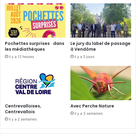
i
l
n
a
à
l
V
o
e
i
n
E
d
G
Pochettes surprises dans
Le jury du label de passage
ô
A
les médiathèques
à Vendôme
m
l
il y a 12 heures
il y a 5 jours
e
i
m
Centrevalloises,
Avec Perche Nature
Centrevallois
il y a 3 semaines
il y a 2 semaines