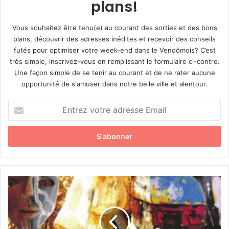
plans!
Vous souhaitez être tenu(e) au courant des sorties et des bons
plans, découvrir des adresses inédites et recevoir des conseils
futés pour optimiser votre week-end dans le Vendômois? C’est
très simple, inscrivez-vous en remplissant le formulaire ci-contre.
Une façon simple de se tenir au courant et de ne rater aucune
opportunité de s'amuser dans notre belle ville et alentour.
E
n
t
r
e
z
v
o
E
t
x
r
p
e
o
a
s