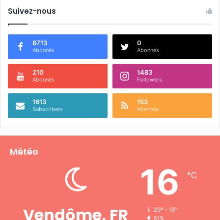
Suivez-nous
8713
0
Abonnés
Abonnés
210
1483
Abonnés
Followers
1613
153
Subscribers
Abonnés
Météo
16
℃
Vendôme, FR
29º - 13º
51%