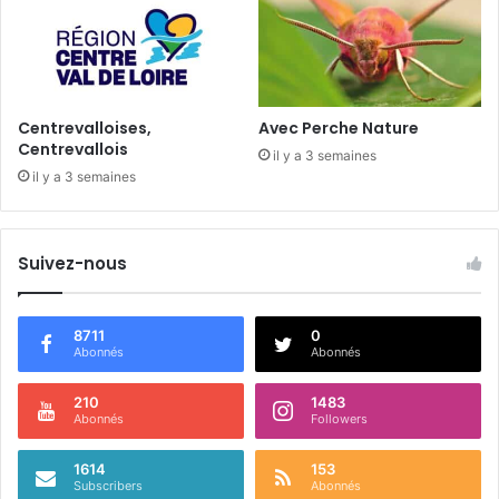
d
ô
m
e
Centrevalloises,
Avec Perche Nature
Centrevallois
il y a 3 semaines
il y a 3 semaines
Suivez-nous
8711
0
Abonnés
Abonnés
210
1483
Abonnés
Followers
1614
153
Subscribers
Abonnés