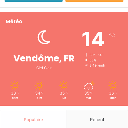
Météo
14
℃
Vendôme, FR
33º - 14º
58%
3.49 km/h
Ciel Clair
33
34
35
35
36
℃
℃
℃
℃
℃
sam
dim
lun
mar
mer
Populaire
Récent