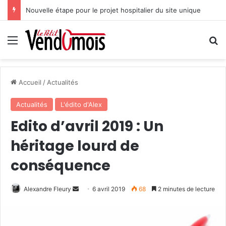
Nouvelle étape pour le projet hospitalier du site unique
Menu
R
Accueil
/
Actualités
Actualités
L'édito d'Alex
Edito d’avril 2019 : Un
héritage lourd de
conséquence
Alexandre Fleury
E
6 avril 2019
68
2 minutes de lecture
n
v
o