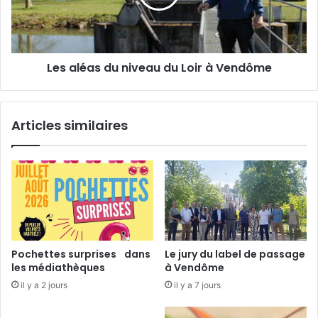
v
é
i
a
s
s
i
d
Les aléas du niveau du Loir à Vendôme
t
u
e
n
a
i
u
v
Articles similaires
L
e
y
a
c
u
é
d
e
u
A
L
g
o
r
i
i
r
Pochettes surprises dans
Le jury du label de passage
c
à
les médiathèques
à Vendôme
o
V
il y a 2 jours
il y a 7 jours
l
e
e
n