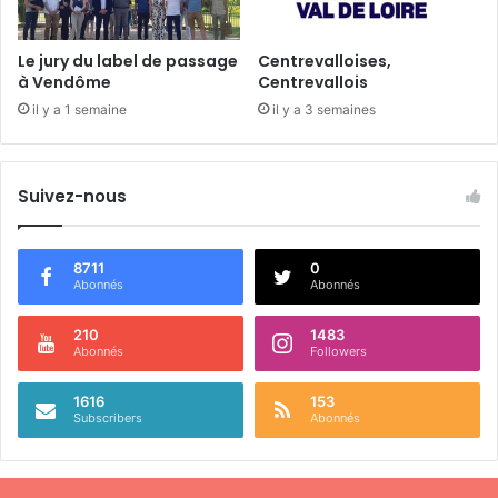
n
t
e
Le jury du label de passage
Centrevalloises,
s
à Vendôme
Centrevallois
e
il y a 1 semaine
il y a 3 semaines
s
b
o
n
Suivez-nous
s
v
œ
8711
0
u
Abonnés
Abonnés
x
210
1483
Abonnés
Followers
1616
153
Subscribers
Abonnés