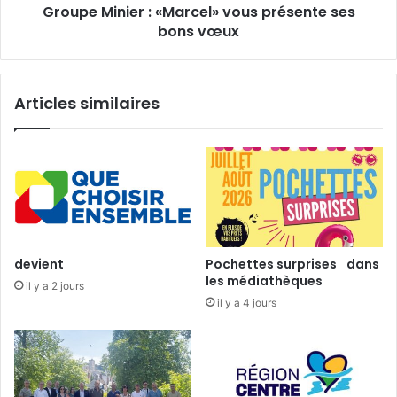
Groupe Minier : «Marcel» vous présente ses
.
i
.
bons vœux
e
.
r
p
:
o
«
Articles similaires
u
M
r
a
M
r
o
c
s
e
c
l
o
»
u
v
o
devient
Pochettes surprises dans
u
les médiathèques
il y a 2 jours
s
il y a 4 jours
p
r
é
s
e