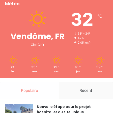
Météo
32
℃
Vendôme, FR
33º - 24º
42%
2.05 km/h
Ciel Clair
33
35
39
41
39
℃
℃
℃
℃
℃
lun
mar
mer
jeu
ven
Populaire
Récent
Nouvelle étape pour le projet
hospitalier du site unique