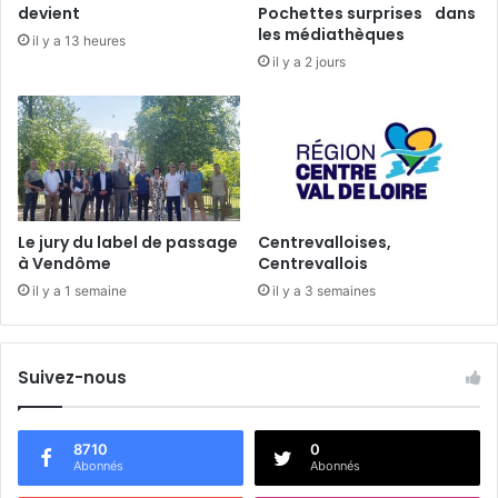
e
devient
Pochettes surprises dans
n
les médiathèques
il y a 13 heures
d
il y a 2 jours
ô
m
o
i
s
Le jury du label de passage
Centrevalloises,
à Vendôme
Centrevallois
il y a 1 semaine
il y a 3 semaines
Suivez-nous
8710
0
Abonnés
Abonnés