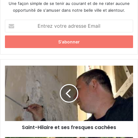
Une façon simple de se tenir au courant et de ne rater aucune
opportunité de s'amuser dans notre belle ville et alentour.
E
n
t
r
e
z
v
o
S
t
a
r
i
e
n
a
t
d
-
r
H
e
i
s
l
s
Saint-Hilaire et ses fresques cachées
a
e
i