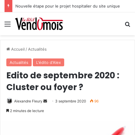
Nouvelle étape pour le projet hospitalier du site unique
Menu
R
Accueil
/
Actualités
Actualités
L'édito d'Alex
Edito de septembre 2020 :
Cluster ou foyer ?
Alexandre Fleury
E
3 septembre 2020
96
n
2 minutes de lecture
v
o
y