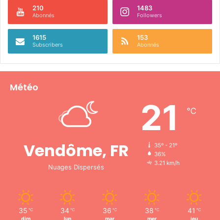
210
1483
Abonnés
Followers
1615
153
Subscribers
Abonnés
Météo
21
℃
Vendôme, FR
35º - 21º
36%
3.21 km/h
Nuages Dispersés
35
34
36
38
41
℃
℃
℃
℃
℃
dim
lun
mar
mer
jeu