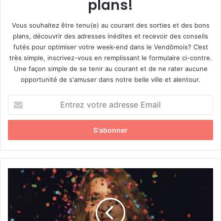
plans!
Vous souhaitez être tenu(e) au courant des sorties et des bons
plans, découvrir des adresses inédites et recevoir des conseils
futés pour optimiser votre week-end dans le Vendômois? C’est
très simple, inscrivez-vous en remplissant le formulaire ci-contre.
Une façon simple de se tenir au courant et de ne rater aucune
opportunité de s'amuser dans notre belle ville et alentour.
E
n
t
r
e
z
v
o
«
t
3
r
7
e
h
a
e