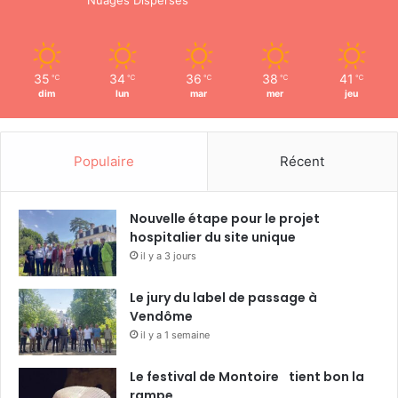
Nuages Dispersés
35
34
36
38
41
℃
℃
℃
℃
℃
dim
lun
mar
mer
jeu
Populaire
Récent
Nouvelle étape pour le projet
hospitalier du site unique
il y a 3 jours
Le jury du label de passage à
Vendôme
il y a 1 semaine
Le festival de Montoire tient bon la
rampe