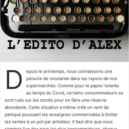
e
r
u
n
c
o
u
r
r
i
D
e
epuis le printemps, nous connaissons une
l
pénurie de moutarde dans les rayons de nos
supermarchés. Comme pour le papier toilette
au temps du Covid, certains consommateurs se
sont rués sur les stocks pour en faire une réserve
abondante. Cette situation a même créé un vent de
panique poussant les enseignes commerciales à limiter
les ventes à un pot par acheteur. Il faut dire que nous
sommes l’un des pays les plus consommateurs, chaque