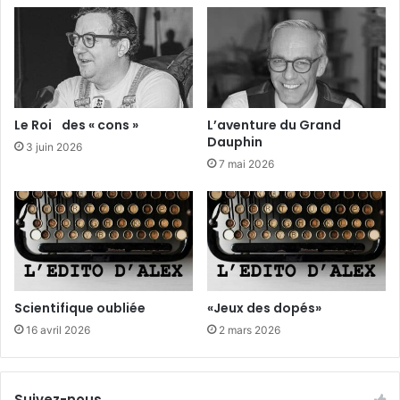
l
l
e
à
l
’
H
Le Roi des « cons »
L’aventure du Grand
e
Dauphin
3 juin 2026
c
7 mai 2026
t
a
r
e
Scientifique oubliée
«Jeux des dopés»
16 avril 2026
2 mars 2026
Suivez-nous