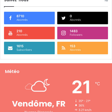
8710
0
Abonnés
Abonnés
210
1483
Abonnés
Followers
1615
153
Subscribers
Abonnés
Météo
21
℃
Vendôme, FR
35º - 21º
36%
3.21 km/h