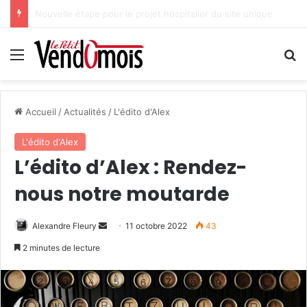
Des projets futurs pour les aidants
Menu
R
Accueil
/
Actualités
/
L'édito d'Alex
L'édito d'Alex
L’édito d’Alex : Rendez-
nous notre moutarde
Alexandre Fleury
E
11 octobre 2022
43
n
2 minutes de lecture
v
o
y