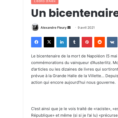
L'édito d'Alex
Un bicentenair
Alexandre Fleury
E
9 avril 2021
n
Facebook
X
Linkedin
Tumblr
Pinterest
Reddit
VK
v
o
y
Le bicentenaire de la mort de Napoléon (5 mai
e
commémorations du vainqueur d’Austerlitz. Moi q
r
d’articles ou les dizaines de livres qui sortiron
u
prévue à la Grande Halle de la Villette… Depui
n
action qui encore aujourd’hui nous gouverne.
c
o
u
r
C’est ainsi que je le vois traité de «raciste», 
r
République» et même (si si je l’ai lu) «précurs
i