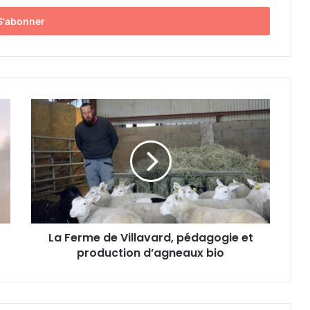
L
a
F
e
r
m
e
d
e
La Ferme de Villavard, pédagogie et
V
production d’agneaux bio
i
l
l
a
v