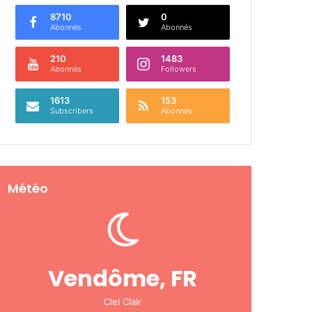
8710
0
Abonnés
Abonnés
210
1483
Abonnés
Followers
1613
153
Subscribers
Abonnés
Météo
Vendôme, FR
Ciel Clair