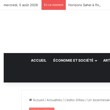
mercredi, 5 août 2026
En ce moment
Horizons Sahel à l’heure du
ACCUEIL
ÉCONOMIE ET SOCIÉTÉ
ART
Accueil
/
Actualités
/
L'édito d'Alex
/
Un bicentenai