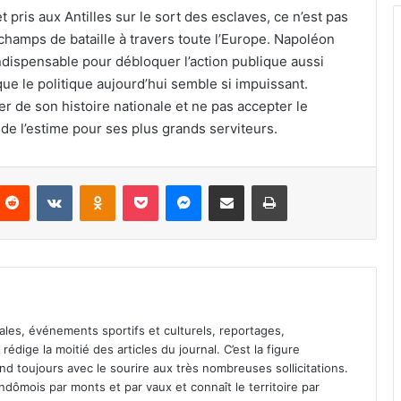
ris aux Antilles sur le sort des esclaves, ce n’est pas
 champs de bataille à travers toute l’Europe. Napoléon
dispensable pour débloquer l’action publique aussi
s que le politique aujourd’hui semble si impuissant.
 de son histoire nationale et ne pas accepter le
 de l’estime pour ses plus grands serviteurs.
Reddit
VKontakte
Odnoklassniki
Pocket
Messenger
Partager par email
Imprimer
ales, événements sportifs et culturels, reportages,
l rédige la moitié des articles du journal. C’est la figure
pond toujours avec le sourire aux très nombreuses sollicitations.
dômois par monts et par vaux et connaît le territoire par