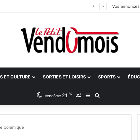
 bilan
Vos annonces
S ET CULTURE
SORTIES ET LOISIRS
SPORTS
ÉDUC
℃
21
Article Aléatoire
Sidebar (barre latéra
Rechercher
Vendôme
re polémique