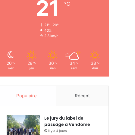
21
℃
21º - 20º
43%
2.3 km/h
20
28
30
34
38
℃
℃
℃
℃
℃
mer
jeu
ven
sam
dim
Populaire
Récent
Le jury du label de
passage à Vendôme
il y a 4 jours