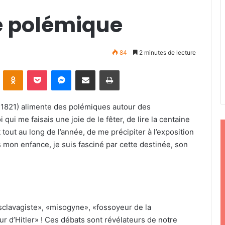
e polémique
84
2 minutes de lecture
ontakte
Odnoklassniki
Pocket
Messenger
Partager par email
Imprimer
 1821) alimente des polémiques autour des
ui me faisais une joie de le fêter, de lire la centaine
t tout au long de l’année, de me précipiter à l’exposition
s mon enfance, je suis fasciné par cette destinée, son
«esclavagiste», «misogyne», «fossoyeur de la
eur d’Hitler» ! Ces débats sont révélateurs de notre