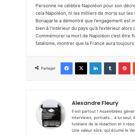
Personne ne célèbre Napoléon pour son décret p
cela Napoléon, ni les milliers de morts sur les
Bonaparte a démontré que l’engagement est in
bien à l’intérieur du pays qu’à l’extérieur alor
Commémorer la mort de Napoléon c’est être fier
fatalisme, montrer que la France aura toujours
Facebook
X
Linkedin
Tumblr
Pinterest
Partager
Alexandre Fleury
Il est partout ! Assemblées génér
interviews, portraits… à lui seul, i
tutélaire de la rédaction et il ré
Une valeur sûre, qui écume le Ven