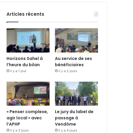
Articles récents
Horizons Sahel à
Au service de ses
l’heure du bilan
bénéficiaires
il y a 1 jour
il y a 2 jours
« Penser complexe,
Le jury du label de
agir local » avec
passage à
l’APHP
Vendôme
il y a 3 jours
il y a 4 jours