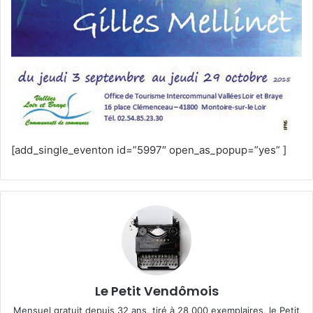
[add_single_eventon id=”5997″ open_as_popup=”yes” ]
Le Petit Vendômois
Mensuel gratuit depuis 32 ans, tiré à 28 000 exemplaires, le Petit