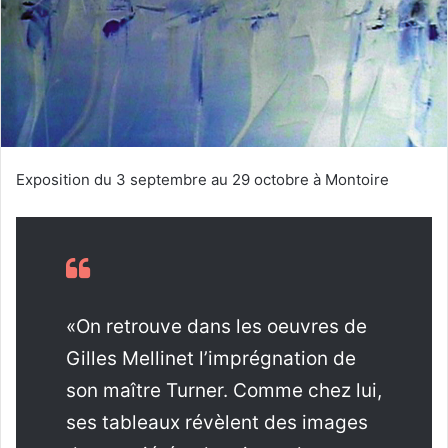
e
r
u
n
c
o
u
r
Exposition du 3 septembre au 29 octobre à Montoire
r
i
e
l
«On retrouve dans les oeuvres de
Gilles Mellinet l’imprégnation de
son maître Turner. Comme chez lui,
ses tableaux révèlent des images