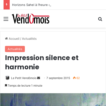
Horizons Sahel à l’heure du bilan
Menu
R
Accueil
/
Actualités
Actualités
Impression silence et
harmonie
Le Petit Vendômois
E
7 septembre 2015
62
n
Temps de lecture 1 minute
v
o
y