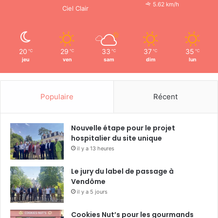
5.62 km/h
Ciel Clair
20
29
33
37
35
℃
℃
℃
℃
℃
jeu
ven
sam
dim
lun
Populaire
Récent
Nouvelle étape pour le projet
hospitalier du site unique
il y a 13 heures
Le jury du label de passage à
Vendôme
il y a 5 jours
Cookies Nut’s pour les gourmands