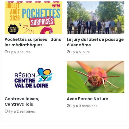
t
e
h
C
F
h
o
e
u
v
r
e
Pochettes surprises dans
Le jury du label de passage
g
r
les médiathèques
à Vendôme
e
n
il y a 9 heures
il y a 5 jours
a
y
u
,
d
u
-
n
B
e
o
c
u
u
r
v
Centrevalloises,
Avec Perche Nature
g
é
Centrevallois
il y a 3 semaines
e
e
il y a 2 semaines
o
2
i
0
s
1