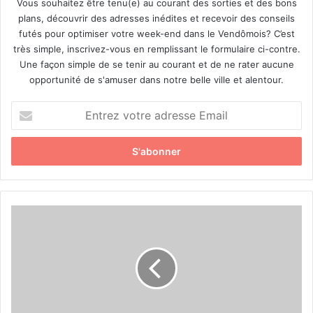
Vous souhaitez être tenu(e) au courant des sorties et des bons
plans, découvrir des adresses inédites et recevoir des conseils
futés pour optimiser votre week-end dans le Vendômois? C’est
très simple, inscrivez-vous en remplissant le formulaire ci-contre.
Une façon simple de se tenir au courant et de ne rater aucune
opportunité de s'amuser dans notre belle ville et alentour.
E
n
t
r
e
z
v
o
L
t
a
r
n
e
o
a
u
d
v
r
e