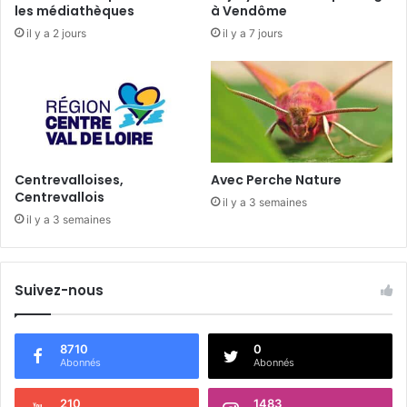
u
e
les médiathèques
à Vendôme
c
u
il y a 2 jours
il y a 7 jours
h
r
o
i
e
m
u
p
r
l
i
c
a
Centrevalloises,
Avec Perche Nature
t
Centrevallois
il y a 3 semaines
i
il y a 3 semaines
o
n
j
u
Suivez-nous
r
i
d
8710
0
Abonnés
Abonnés
i
q
u
210
1483