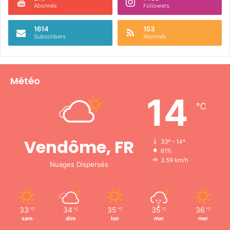
Abonnés
Followers
e
1614
153
Subscribers
Abonnés
Météo
14
℃
Vendôme, FR
33º - 14º
61%
3.59 km/h
Nuages Dispersés
33
34
35
35
36
℃
℃
℃
℃
℃
sam
dim
lun
mar
mer