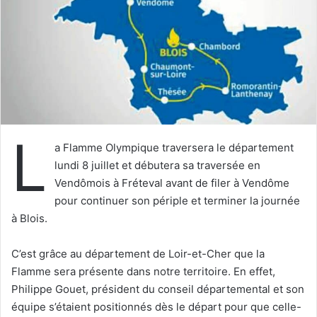
u
n
c
o
u
r
r
i
L
e
a Flamme Olympique traversera le département
l
lundi 8 juillet et débutera sa traversée en
Vendômois à Fréteval avant de filer à Vendôme
pour continuer son périple et terminer la journée
à Blois.
C’est grâce au département de Loir-et-Cher que la
Flamme sera présente dans notre territoire. En effet,
Philippe Gouet, président du conseil départemental et son
équipe s’étaient positionnés dès le départ pour que celle-