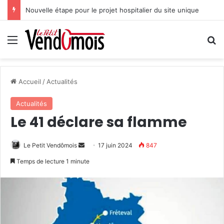
Nouvelle étape pour le projet hospitalier du site unique
Menu
R
Accueil
/
Actualités
Actualités
Le 41 déclare sa flamme
Le Petit Vendômois
E
17 juin 2024
847
n
Temps de lecture 1 minute
v
o
y
e
r