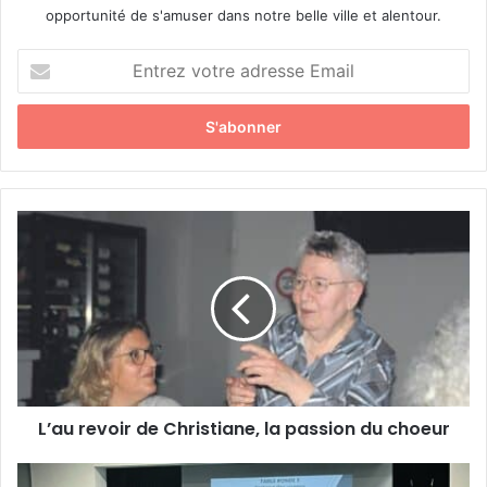
opportunité de s'amuser dans notre belle ville et alentour.
E
n
t
r
e
z
v
o
L
t
’
r
a
e
u
a
r
d
e
r
v
e
o
s
i
s
L’au revoir de Christiane, la passion du choeur
r
e
d
E
e
L