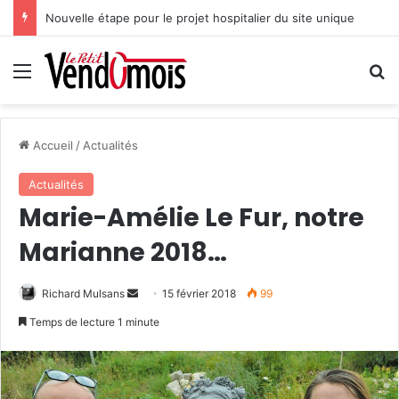
Nouvelle étape pour le projet hospitalier du site unique
Menu
R
Accueil
/
Actualités
Actualités
Marie-Amélie Le Fur, notre
Marianne 2018…
Richard Mulsans
E
15 février 2018
99
n
Temps de lecture 1 minute
v
o
y