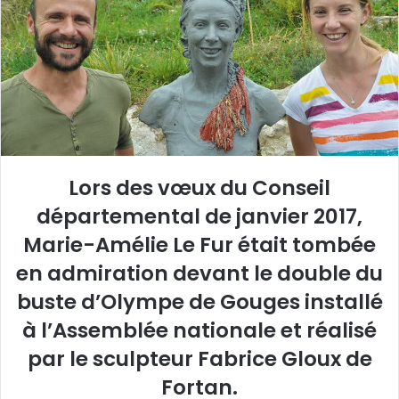
e
r
u
n
c
o
u
r
r
Lors des vœux du Conseil
i
départemental de janvier 2017,
e
l
Marie-Amélie Le Fur était tombée
en admiration devant le double du
buste d’Olympe de Gouges installé
à l’Assemblée nationale et réalisé
par le sculpteur Fabrice Gloux de
Fortan.