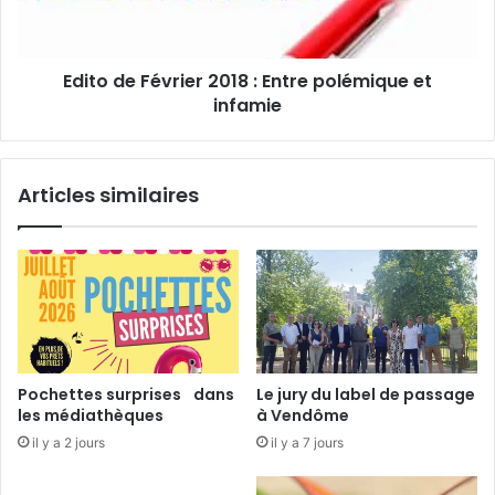
r
e
e
F
p
é
Edito de Février 2018 : Entre polémique et
o
v
l
infamie
r
i
i
c
e
e
r
Articles similaires
»
2
,
0
a
1
v
8
e
:
c
E
l
n
’
t
U
r
Pochettes surprises dans
Le jury du label de passage
T
e
les médiathèques
à Vendôme
L
p
il y a 2 jours
il y a 7 jours
V
o
l