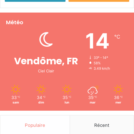
Météo
14
℃
Vendôme, FR
33º - 14º
58%
3.49 km/h
Ciel Clair
33
34
35
35
36
℃
℃
℃
℃
℃
sam
dim
lun
mar
mer
Populaire
Récent