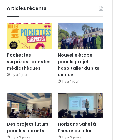
Articles récents
Pochettes
Nouvelle étape
surprises dans les
pour le projet
médiathèques
hospitalier du site
unique
il y a 1 jour
il y a 1 jour
Des projets futurs
Horizons Sahel à
pour les aidants
l’heure du bilan
il y a 2 jours
il y a 3 jours