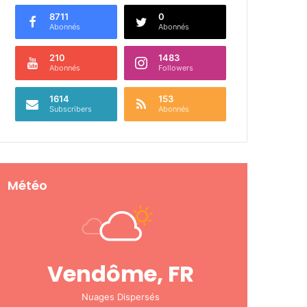
8711
0
Abonnés
Abonnés
210
1483
Abonnés
Followers
1614
153
Subscribers
Abonnés
Météo
Vendôme, FR
Nuages Dispersés