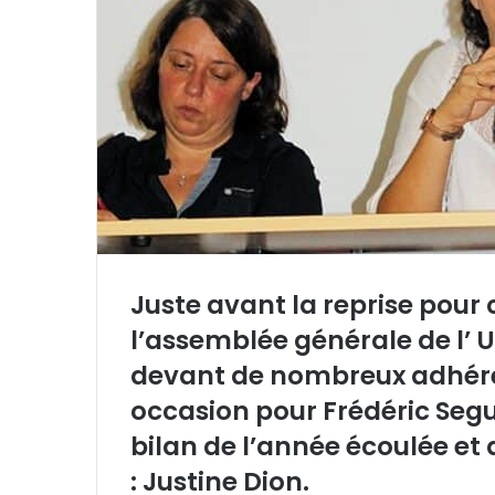
r
r
i
e
l
Juste avant la reprise pour 
l’assemblée générale de l’ 
devant de nombreux adhérent
occasion pour Frédéric Segur
bilan de l’année écoulée et 
: Justine Dion.