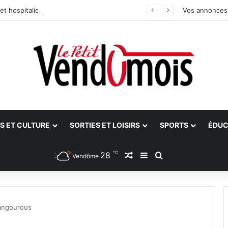
et hospitalier du site unique
Vos annonces
S ET CULTURE
SORTIES ET LOISIRS
SPORTS
ÉDUC
℃
28
Article Aléatoire
Sidebar (barre latéra
Rechercher
Vendôme
Kangourous