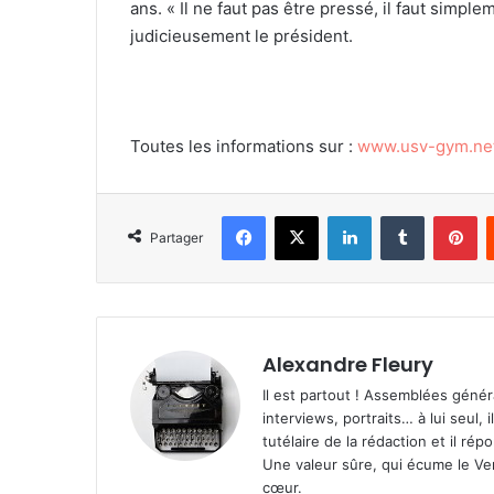
ans. « Il ne faut pas être pressé, il faut simple
judicieusement le président.
Toutes les informations sur :
www.usv-gym.ne
Facebook
X
Linkedin
Tumblr
Pinterest
Partager
Alexandre Fleury
Il est partout ! Assemblées génér
interviews, portraits… à lui seul, i
tutélaire de la rédaction et il ré
Une valeur sûre, qui écume le Ven
cœur.