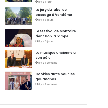
il y a 1 jour
Le jury du label de
passage à Vendôme
il y a 6 jours
Le festival de Montoire
tient bon la rampe
il y a 6 jours
La musique ancienne a
son pôle
il y a 1 semaine
Cookies Nut’s pour les
gourmands
il y a 1 semaine