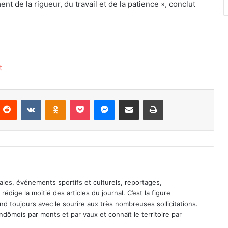
ment de la rigueur, du travail et de la patience », conclut
t
Reddit
VKontakte
Odnoklassniki
Pocket
Messenger
Partager par email
Imprimer
ales, événements sportifs et culturels, reportages,
l rédige la moitié des articles du journal. C’est la figure
pond toujours avec le sourire aux très nombreuses sollicitations.
dômois par monts et par vaux et connaît le territoire par