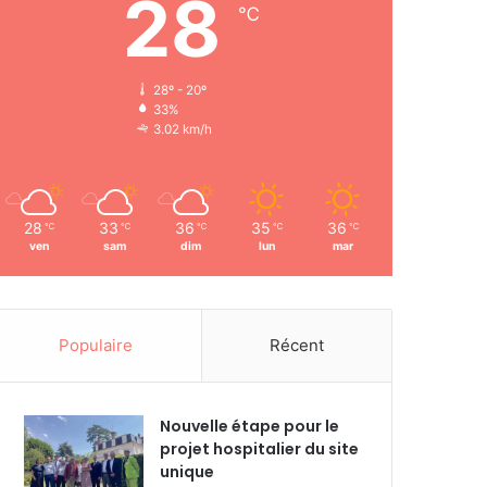
28
℃
28º - 20º
33%
3.02 km/h
28
33
36
35
36
℃
℃
℃
℃
℃
ven
sam
dim
lun
mar
Populaire
Récent
Nouvelle étape pour le
projet hospitalier du site
unique