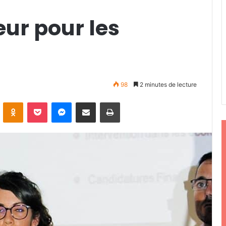
ur pour les
98
2 minutes de lecture
ontakte
Odnoklassniki
Pocket
Messenger
Partager par email
Imprimer