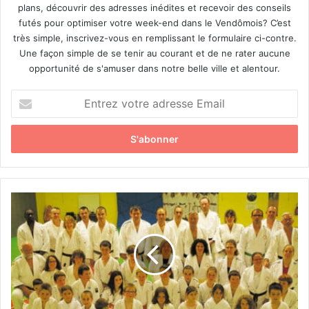
plans, découvrir des adresses inédites et recevoir des conseils
futés pour optimiser votre week-end dans le Vendômois? C’est
très simple, inscrivez-vous en remplissant le formulaire ci-contre.
Une façon simple de se tenir au courant et de ne rater aucune
opportunité de s'amuser dans notre belle ville et alentour.
E
n
t
r
e
z
v
o
Q
t
u
r
a
e
n
a
d
d
l
r
e
e
j