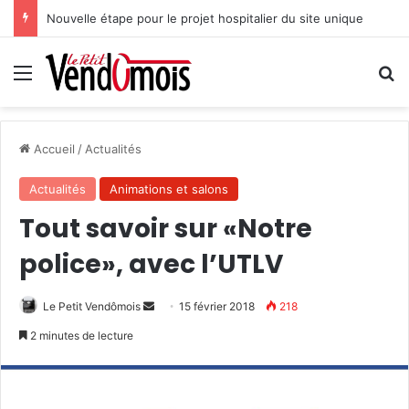
Nouvelle étape pour le projet hospitalier du site unique
Menu
R
Accueil
/
Actualités
Actualités
Animations et salons
Tout savoir sur «Notre
police», avec l’UTLV
Le Petit Vendômois
E
15 février 2018
218
n
2 minutes de lecture
v
o
y