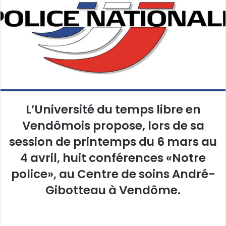
e
r
u
n
c
o
u
r
r
L’Université du temps libre en
i
Vendômois propose, lors de sa
e
l
session de printemps du 6 mars au
4 avril, huit conférences «Notre
police», au Centre de soins André-
Gibotteau à Vendôme.