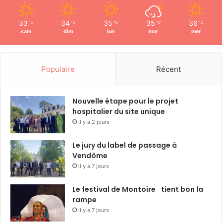
33
34
35
35
36
℃
℃
℃
℃
℃
sam
dim
lun
mar
mer
Populaire
Récent
Nouvelle étape pour le projet
hospitalier du site unique
il y a 2 jours
Le jury du label de passage à
Vendôme
il y a 7 jours
Le festival de Montoire tient bon la
rampe
il y a 7 jours