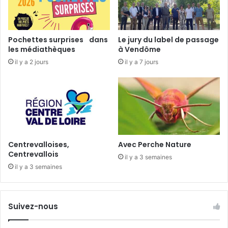
n
o
t
r
Pochettes surprises dans
Le jury du label de passage
e
les médiathèques
à Vendôme
M
il y a 2 jours
il y a 7 jours
a
r
i
a
n
n
e
2
Centrevalloises,
Avec Perche Nature
0
Centrevallois
il y a 3 semaines
1
il y a 3 semaines
8
…
Suivez-nous