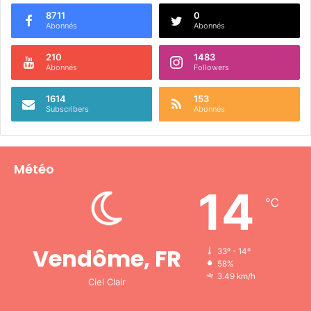
8711
0
Abonnés
Abonnés
210
1483
Abonnés
Followers
1614
153
Subscribers
Abonnés
Météo
14
℃
Vendôme, FR
33º - 14º
58%
3.49 km/h
Ciel Clair