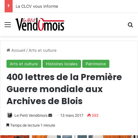
La CLCV vous informe
Menu
R
Accueil
/
Arts et culture
Arts et culture
Histoires locales
Patrimoine
400 lettres de la Première
Guerre mondiale aux
Archives de Blois
Le Petit Vendômois
E
13 mars 2017
593
n
Temps de lecture 1 minute
v
o