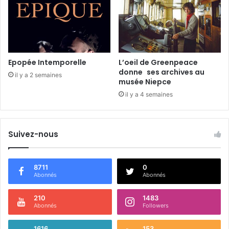
n
t
a
l
Epopée Intemporelle
L’oeil de Greenpeace
donne ses archives au
il y a 2 semaines
musée Niepce
il y a 4 semaines
Suivez-nous
8711
0
Abonnés
Abonnés
210
1483
Abonnés
Followers
1616
153