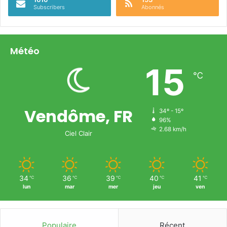
Subscribers
Abonnés
Météo
15
℃
Vendôme, FR
34º - 15º
96%
2.68 km/h
Ciel Clair
34
36
39
40
41
℃
℃
℃
℃
℃
lun
mar
mer
jeu
ven
Populaire
Récent