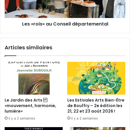
i
i
d
s
a
»
Les «rois» au Conseil départemental
a
u
C
o
Articles similaires
n
s
e
i
l
d
é
p
a
Le Jardin des Arts
Les Estivales Arts Bien-Être
r
«mouvement, harmonie,
de Bouffry – 2e édition les
t
lumière»
21, 22 et 23 août 2026 !
e
il y a 2 semaines
il y a 2 semaines
m
e