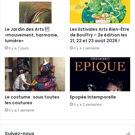
p
o
u
r
«
Le Jardin des Arts
Les Estivales Arts Bien-Être
L
«mouvement, harmonie,
de Bouffry – 2e édition les
e
lumière»
21, 22 et 23 août 2026 !
s
il y a 7 jours
il y a 1 semaine
t
ê
t
e
s
à
c
l
Le costume sous toutes
Epopée Intemporelle
a
les coutures
il y a 2 semaines
q
il y a 1 semaine
u
e
»
Suivez-nous