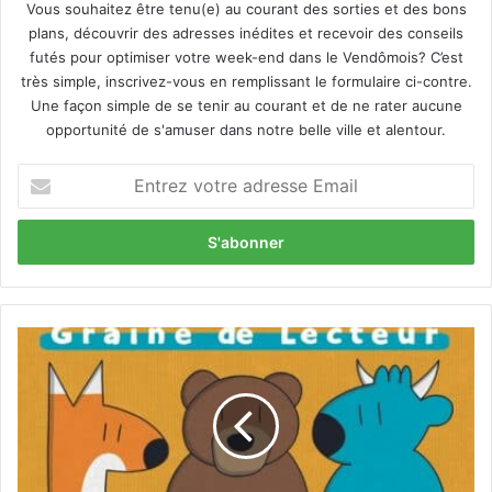
Vous souhaitez être tenu(e) au courant des sorties et des bons
plans, découvrir des adresses inédites et recevoir des conseils
futés pour optimiser votre week-end dans le Vendômois? C’est
très simple, inscrivez-vous en remplissant le formulaire ci-contre.
Une façon simple de se tenir au courant et de ne rater aucune
opportunité de s'amuser dans notre belle ville et alentour.
E
n
t
r
e
z
v
o
F
t
e
r
s
e
t
a
i
d
v
r
a