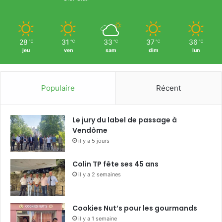
28
31
33
37
36
℃
℃
℃
℃
℃
jeu
ven
sam
dim
lun
Populaire
Récent
Le jury du label de passage à
Vendôme
il y a 5 jours
Colin TP fête ses 45 ans
il y a 2 semaines
Cookies Nut’s pour les gourmands
il y a 1 semaine