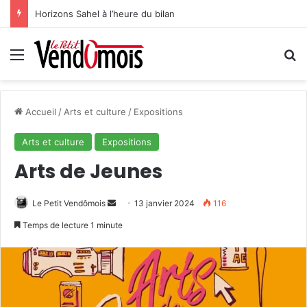
Horizons Sahel à l’heure du bilan
Menu
R
Accueil
/
Arts et culture
/
Expositions
Arts et culture
Expositions
Arts de Jeunes
Le Petit Vendômois
E
13 janvier 2024
116
n
Temps de lecture 1 minute
v
o
y
e
r