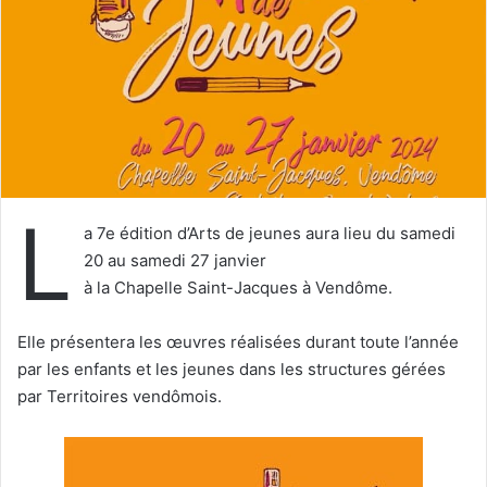
u
n
c
o
u
r
r
i
L
e
a 7e édition d’Arts de jeunes aura lieu du samedi
l
20 au samedi 27 janvier
à la Chapelle Saint-Jacques à Vendôme.
Elle présentera les œuvres réalisées durant toute l’année
par les enfants et les jeunes dans les structures gérées
par Territoires vendômois.