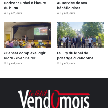
Horizons Sahel à l’heure
Au service de ses
du bilan
bénéficiaires
il y a 2 jours
il y a 3 jours
« Penser complexe, agir
Le jury du label de
local » avec l’APHP
passage à Vendôme
il y a 4 jours
il y a 5 jours