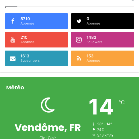
8710
0
Abonnés
Abonnés
210
1483
Abonnés
Followers
1613
153
Subscribers
Abonnés
Météo
14
℃
Vendôme, FR
28º - 14º
74%
3.13 km/h
Ciel Clair