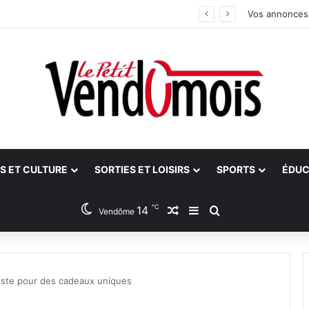
an
Vos annonces
S ET CULTURE
SORTIES ET LOISIRS
SPORTS
ÉDUC
℃
14
Article Aléatoire
Sidebar (barre latéra
Rechercher
Vendôme
rtiste pour des cadeaux uniques