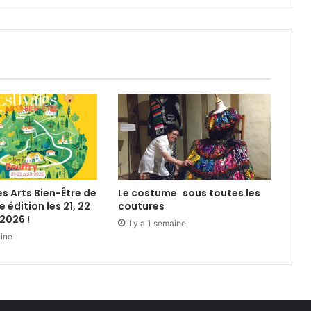
ë
l
!
es Arts Bien-Être de
Le costume sous toutes les
e édition les 21, 22
coutures
2026 !
il y a 1 semaine
aine