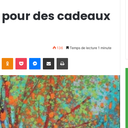
te pour des cadeaux
136
Temps de lecture 1 minute
ontakte
Odnoklassniki
Pocket
Messenger
Partager par email
Imprimer