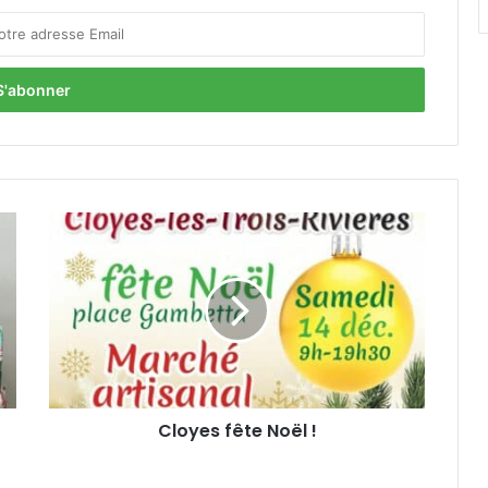
C
l
o
y
e
s
f
ê
t
Cloyes fête Noël !
e
N
o