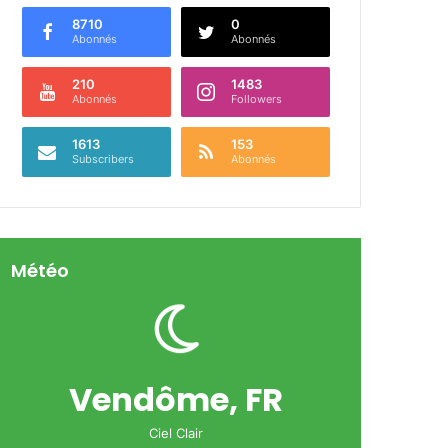
8710
0
Abonnés
Abonnés
210
1483
Abonnés
Followers
1613
153
Subscribers
Abonnés
Météo
Vendôme, FR
Ciel Clair