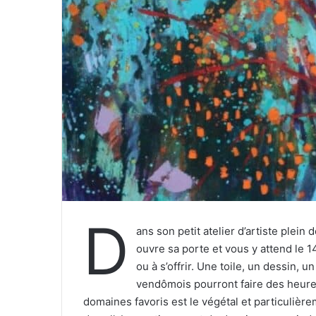
r
r
i
e
l
D
ans son petit atelier d’artiste plein
ouvre sa porte et vous y attend le 1
ou à s’offrir. Une toile, un dessin, 
vendômois pourront faire des heureux
domaines favoris est le végétal et particulièrem