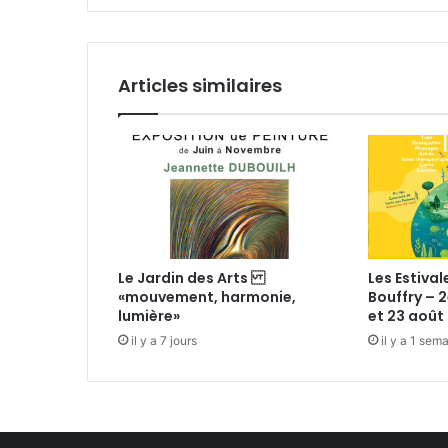
o
i
m
l
m
e
Articles similaires
n
c
é
s
o
n
p
é
r
Le Jardin des Arts
Les Estival
i
«mouvement, harmonie,
Bouffry – 2
p
lumière»
et 23 août 
l
il y a 7 jours
il y a 1 sem
e