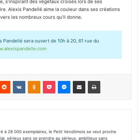
e, s’inspirant des végétaux croisés lors de ses
ire. Alexis Pandellé aime la couleur dans ses créations
vers les nombreux cours qu’il donne.
is Pandellé sera ouvert de 10h à 20, 61 rue du
.alexispandelle.com
Reddit
VKontakte
Odnoklassniki
Pocket
Messenger
Partager par email
Imprimer
iré à 28 000 exemplaires, le Petit Vendômois se veut proche
vial, sérieux sans se prendre au sérieux, ambitieux sans