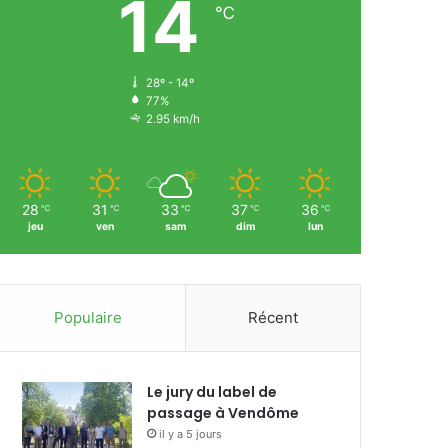
14
℃
28º - 14º
77%
2.95 km/h
28
31
33
37
36
℃
℃
℃
℃
℃
jeu
ven
sam
dim
lun
Populaire
Récent
Le jury du label de
passage à Vendôme
il y a 5 jours