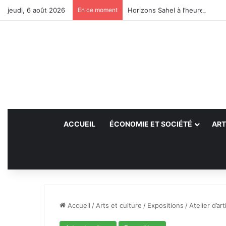
jeudi, 6 août 2026
En ce moment
Horizons Sahel à l’heure du bil
ACCUEIL
ÉCONOMIE ET SOCIÉTÉ
ART
Accueil
/
Arts et culture
/
Expositions
/
Atelier d’a