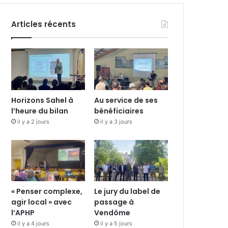
Articles récents
Horizons Sahel à
Au service de ses
l’heure du bilan
bénéficiaires
il y a 2 jours
il y a 3 jours
« Penser complexe,
Le jury du label de
agir local » avec
passage à
l’APHP
Vendôme
il y a 4 jours
il y a 5 jours