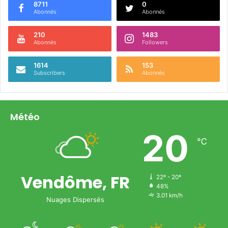
8711
0
Abonnés
Abonnés
210
1483
Abonnés
Followers
1614
153
Subscribers
Abonnés
Météo
20
℃
Vendôme, FR
22º - 20º
48%
3.01 km/h
Nuages Dispersés