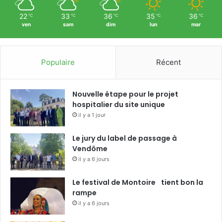
22
33
36
35
36
℃
℃
℃
℃
℃
ven
sam
dim
lun
mar
Populaire
Récent
Nouvelle étape pour le projet
hospitalier du site unique
il y a 1 jour
Le jury du label de passage à
Vendôme
il y a 6 jours
Le festival de Montoire tient bon la
rampe
il y a 6 jours