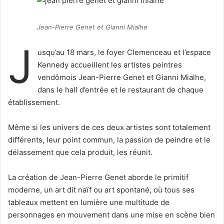
e
r
Jean-Pierre Genet et Gianni Mialhe
u
n
J
usqu’au 18 mars, le foyer Clemenceau et l’espace
c
Kennedy accueillent les artistes peintres
o
u
vendômois Jean-Pierre Genet et Gianni Mialhe,
r
dans le hall d’entrée et le restaurant de chaque
r
établissement.
i
e
Même si les univers de ces deux artistes sont totalement
l
différents, leur point commun, la passion de peindre et le
délassement que cela produit, les réunit.
La création de Jean-Pierre Genet aborde le primitif
moderne, un art dit naïf ou art spontané, où tous ses
tableaux mettent en lumière une multitude de
personnages en mouvement dans une mise en scène bien