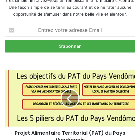
très simple, inscrivez-vous en remplissant le formulaire ci-contre.
Une façon simple de se tenir au courant et de ne rater aucune
opportunité de s'amuser dans notre belle ville et alentour.
E
n
t
r
e
z
v
o
P
t
r
r
o
e
j
a
e
d
t
r
A
e
l
s
i
s
Projet Alimentaire Territorial (PAT) du Pays
m
e
Vendômois
e