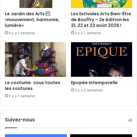
)
c
d
i
Le Jardin des Arts
Les Estivales Arts Bien-Être
u
t
«mouvement, harmonie,
de Bouffry – 2e édition les
P
o
lumière»
21, 22 et 23 août 2026 !
a
y
il y a 1 semaine
il y a 1 semaine
y
e
s
n
V
s
e
n
d
ô
m
Le costume sous toutes
Epopée Intemporelle
o
les coutures
il y a 2 semaines
i
il y a 1 semaine
s
Suivez-nous