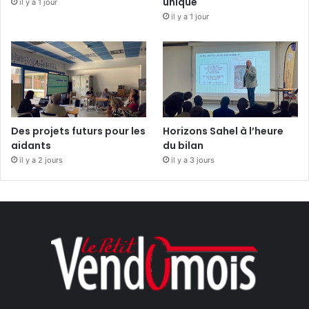
unique
il y a 1 jour
il y a 1 jour
Des projets futurs pour les
Horizons Sahel à l’heure
aidants
du bilan
il y a 2 jours
il y a 3 jours