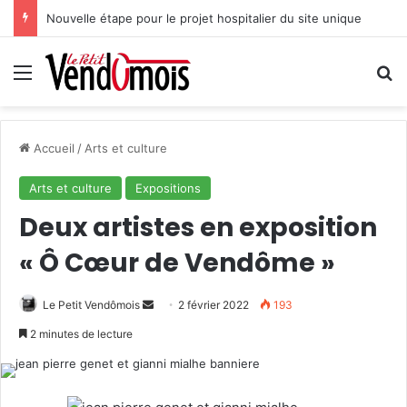
Nouvelle étape pour le projet hospitalier du site unique
Menu
R
Accueil
/
Arts et culture
Arts et culture
Expositions
Deux artistes en exposition
« Ô Cœur de Vendôme »
Le Petit Vendômois
E
2 février 2022
193
n
2 minutes de lecture
v
o
y