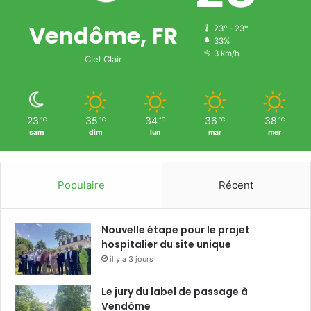
Vendôme, FR
23º - 23º
33%
3 km/h
Ciel Clair
23
35
34
36
38
℃
℃
℃
℃
℃
sam
dim
lun
mar
mer
Populaire
Récent
Nouvelle étape pour le projet
hospitalier du site unique
il y a 3 jours
Le jury du label de passage à
Vendôme