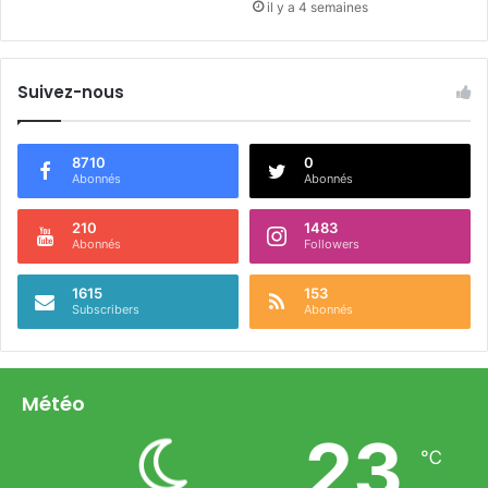
il y a 4 semaines
Suivez-nous
8710
0
Abonnés
Abonnés
210
1483
Abonnés
Followers
1615
153
Subscribers
Abonnés
Météo
23
℃