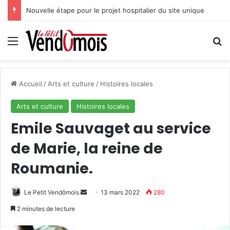
Nouvelle étape pour le projet hospitalier du site unique
Menu
R
Accueil
/
Arts et culture
/
Histoires locales
Arts et culture
Histoires locales
Emile Sauvaget au service
de Marie, la reine de
Roumanie.
Le Petit Vendômois
E
13 mars 2022
280
n
2 minutes de lecture
v
o