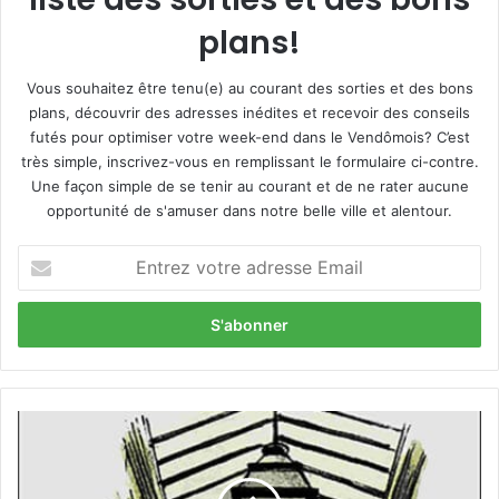
plans!
Vous souhaitez être tenu(e) au courant des sorties et des bons
plans, découvrir des adresses inédites et recevoir des conseils
futés pour optimiser votre week-end dans le Vendômois? C’est
très simple, inscrivez-vous en remplissant le formulaire ci-contre.
Une façon simple de se tenir au courant et de ne rater aucune
opportunité de s'amuser dans notre belle ville et alentour.
E
n
t
r
e
z
v
o
1
t
2
r
k
e
m