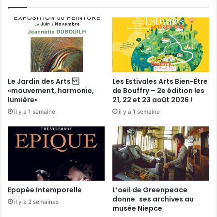
s
à
T
r
ô
o
Le Jardin des Arts
Les Estivales Arts Bien-Être
«mouvement, harmonie,
de Bouffry – 2e édition les
lumière»
21, 22 et 23 août 2026 !
il y a 1 semaine
il y a 1 semaine
Epopée Intemporelle
L’oeil de Greenpeace
donne ses archives au
il y a 2 semaines
musée Niepce