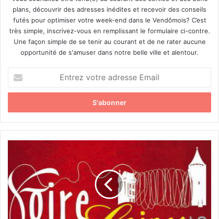
plans, découvrir des adresses inédites et recevoir des conseils
futés pour optimiser votre week-end dans le Vendômois? C’est
très simple, inscrivez-vous en remplissant le formulaire ci-contre.
Une façon simple de se tenir au courant et de ne rater aucune
opportunité de s'amuser dans notre belle ville et alentour.
E
n
t
r
e
z
v
o
F
t
o
r
i
e
r
a
e
d
a
r
u
e
x