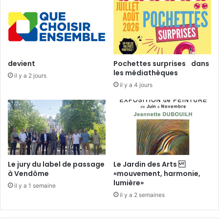
,
r
4
a
e
n
t
s
5
p
j
a
devient
Pochettes surprises dans
u
r
les médiathèques
il y a 2 jours
i
e
il y a 4 jours
l
n
l
c
e
e
t
»
2
1
0
0
1
e
5
é
Le jury du label de passage
Le Jardin des Arts
d
à Vendôme
«mouvement, harmonie,
i
lumière»
il y a 1 semaine
t
il y a 2 semaines
i
o