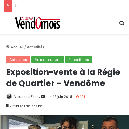
La CLCV vous informe
Menu
R
Accueil
/
Actualités
Actualités
Arts et culture
Expositions
Exposition-vente à la Régie
de Quartier – Vendôme
Alexandre Fleury
E
15 juin 2015
121
n
2 minutes de lecture
v
o
y