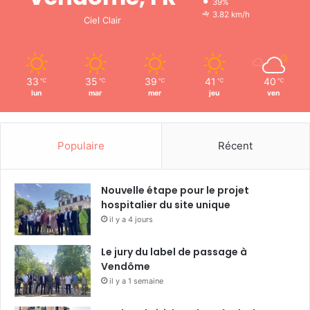
39%
i
3.82 km/h
Ciel Clair
l
l
é
-
33
35
39
41
40
℃
℃
℃
℃
℃
s
lun
mar
mer
jeu
ven
u
r
-
L
Populaire
Récent
o
i
r
Nouvelle étape pour le projet
(
hospitalier du site unique
7
il y a 4 jours
2
)
Le jury du label de passage à
Vendôme
il y a 1 semaine