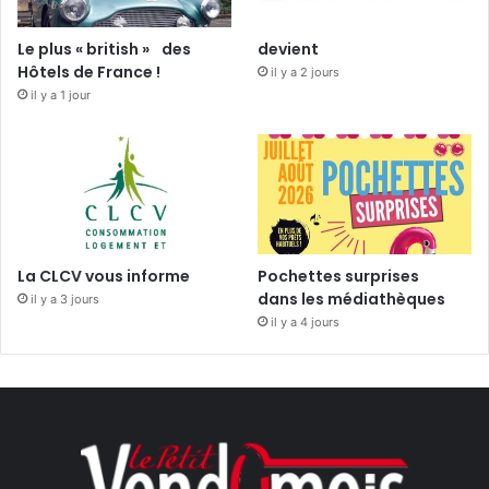
Le plus « british » des
devient
Hôtels de France !
il y a 2 jours
il y a 1 jour
La CLCV vous informe
Pochettes surprises
dans les médiathèques
il y a 3 jours
il y a 4 jours