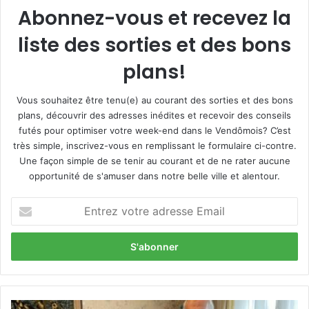
Abonnez-vous et recevez la
liste des sorties et des bons
plans!
Vous souhaitez être tenu(e) au courant des sorties et des bons
plans, découvrir des adresses inédites et recevoir des conseils
futés pour optimiser votre week-end dans le Vendômois? C’est
très simple, inscrivez-vous en remplissant le formulaire ci-contre.
Une façon simple de se tenir au courant et de ne rater aucune
opportunité de s'amuser dans notre belle ville et alentour.
E
n
t
r
e
z
v
o
D