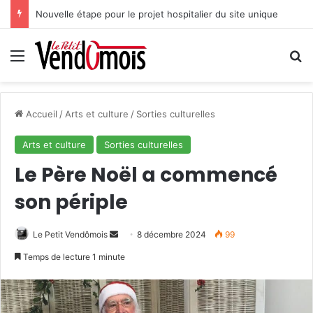
Nouvelle étape pour le projet hospitalier du site unique
Menu
R
Accueil
/
Arts et culture
/
Sorties culturelles
Arts et culture
Sorties culturelles
Le Père Noël a commencé
son périple
Le Petit Vendômois
E
8 décembre 2024
99
n
Temps de lecture 1 minute
v
o
y