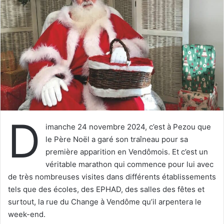
e
r
u
n
c
o
u
r
r
i
D
e
imanche 24 novembre 2024, c’est à Pezou que
l
le Père Noël a garé son traîneau pour sa
première apparition en Vendômois. Et c’est un
véritable marathon qui commence pour lui avec
de très nombreuses visites dans différents établissements
tels que des écoles, des EPHAD, des salles des fêtes et
surtout, la rue du Change à Vendôme qu’il arpentera le
week-end.