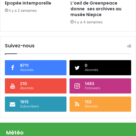
i
Epopée Intemporelle
L’oeil de Greenpeace
q
donne ses archives au
il y a 2 semaines
musée Niepce
u
e
il y a 4 semaines
s
Suivez-nous
8711
0
Abonnés
Abonnés
210
1483
Abonnés
Followers
1615
153
Subscribers
Abonnés
Météo