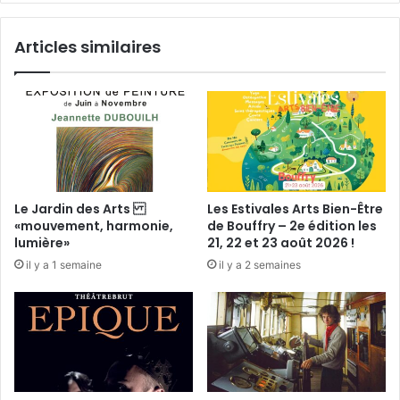
t
i
Articles similaires
s
t
e
p
o
u
r
d
e
Le Jardin des Arts
Les Estivales Arts Bien-Être
s
«mouvement, harmonie,
de Bouffry – 2e édition les
c
lumière»
21, 22 et 23 août 2026 !
a
il y a 1 semaine
il y a 2 semaines
d
e
a
u
x
u
n