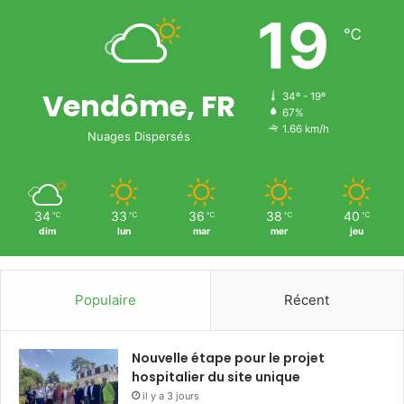
19
℃
Vendôme, FR
34º - 19º
67%
1.66 km/h
Nuages Dispersés
34
33
36
38
40
℃
℃
℃
℃
℃
dim
lun
mar
mer
jeu
Populaire
Récent
Nouvelle étape pour le projet
hospitalier du site unique
il y a 3 jours