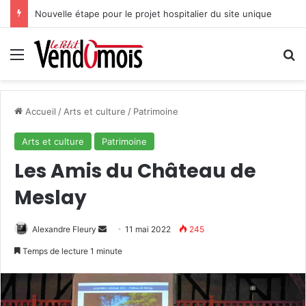
Nouvelle étape pour le projet hospitalier du site unique
Menu
R
Accueil
/
Arts et culture
/
Patrimoine
Arts et culture
Patrimoine
Les Amis du Château de
Meslay
Alexandre Fleury
E
11 mai 2022
245
n
Temps de lecture 1 minute
v
o
y