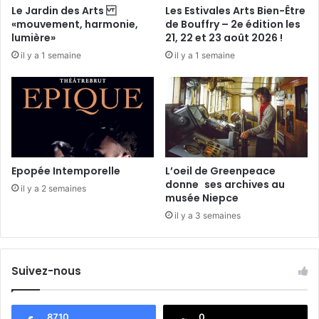
s
Le Jardin des Arts
Les Estivales Arts Bien-Être
e
«mouvement, harmonie,
de Bouffry – 2e édition les
,
lumière»
21, 22 et 23 août 2026 !
h
il y a 1 semaine
il y a 1 semaine
u
m
o
u
r
.
.
.
Epopée Intemporelle
L’oeil de Greenpeace
p
donne ses archives au
il y a 2 semaines
r
musée Niepce
o
il y a 3 semaines
g
r
a
Suivez-nous
m
m
e
d
8710
0