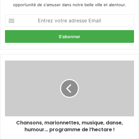
opportunité de s'amuser dans notre belle ville et alentour.
E
n
t
r
e
z
v
o
C
t
h
r
a
e
n
a
s
d
o
r
n
e
s
s
,
s
Chansons, marionnettes, musique, danse,
m
e
humour... programme de l’hectare !
a
E
r