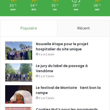
33
34
35
35
36
℃
℃
℃
℃
℃
sam
dim
lun
mar
mer
Populaire
Récent
Nouvelle étape pour le projet
hospitalier du site unique
il y a 2 jours
Le jury du label de passage à
Vendôme
il y a 7 jours
Le festival de Montoire tient bon la
rampe
il y a 7 jours
Cookies Nut’s pour les gourmands