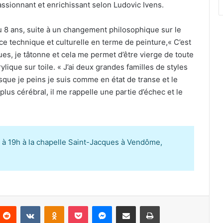
assionnant et enrichissant selon Ludovic Ivens.
7 ou 8 ans, suite à un changement philosophique sur le
e technique et culturelle en terme de peinture,« C’est
ques, je tâtonne et cela me permet d’être vierge de toute
ylique sur toile. « J’ai deux grandes familles de styles
orsque je peins je suis comme en état de transe et le
 plus cérébral, il me rappelle une partie d’échec et le
4h à 19h à la chapelle Saint-Jacques à Vendôme,
Reddit
VKontakte
Odnoklassniki
Pocket
Messenger
Partager par email
Imprimer