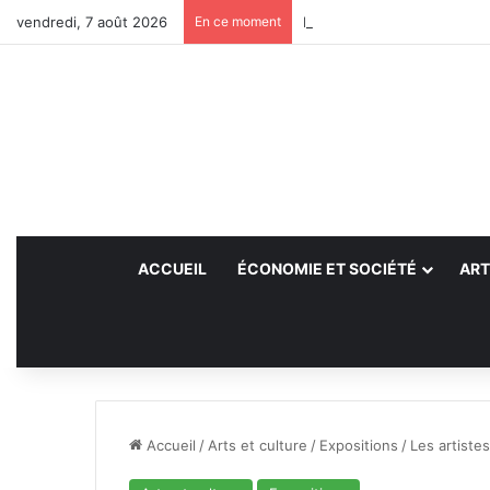
vendredi, 7 août 2026
En ce moment
Des projets futurs pour les
ACCUEIL
ÉCONOMIE ET SOCIÉTÉ
ART
Accueil
/
Arts et culture
/
Expositions
/
Les artiste