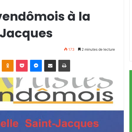
 vendômois à la
-Jacques
173
2 minutes de lecture
ontakte
Odnoklassniki
Pocket
Messenger
Partager par email
Imprimer