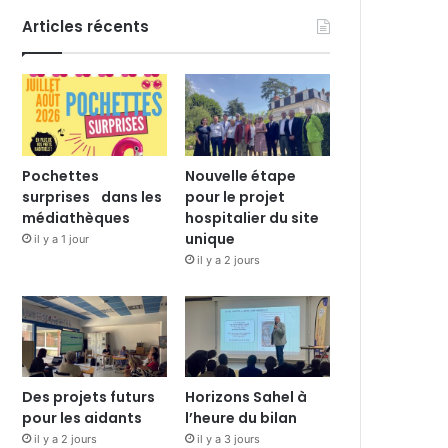
Articles récents
Pochettes
Nouvelle étape
surprises dans les
pour le projet
médiathèques
hospitalier du site
unique
il y a 1 jour
il y a 2 jours
Des projets futurs
Horizons Sahel à
pour les aidants
l’heure du bilan
il y a 2 jours
il y a 3 jours