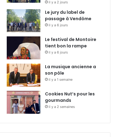
il y a 2 jours
Le jury du label de
passage à Vendôme
il y a 6 jours
Le festival de Montoire
tient bon la rampe
il y a 6 jours
La musique ancienne a
son pôle
il y a 1 semaine
Cookies Nut’s pour les
gourmands
il y a 2 semaines