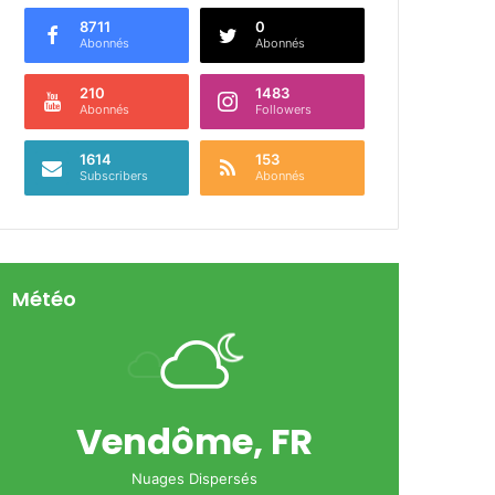
8711
0
Abonnés
Abonnés
210
1483
Abonnés
Followers
1614
153
Subscribers
Abonnés
Météo
Vendôme, FR
Nuages Dispersés