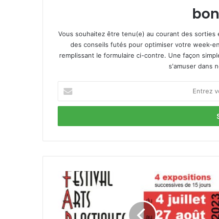
bon
Vous souhaitez être tenu(e) au courant des sorties 
des conseils futés pour optimiser votre week-en
remplissant le formulaire ci-contre. Une façon simp
s'amuser dans not
E
n
t
r
e
z
v
o
t
F
r
e
e
s
a
t
d
i