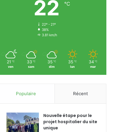
22
℃
22º - 21º
38%
3.81 km/h
21
33
35
35
34
℃
℃
℃
℃
℃
ven
sam
dim
lun
mar
Populaire
Récent
Nouvelle étape pour le
projet hospitalier du site
unique