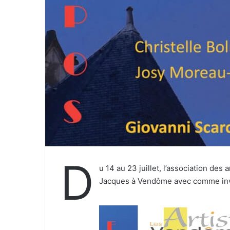
r
r
i
e
l
D
u 14 au 23 juillet, l’association des
Jacques à Vendôme avec comme invit