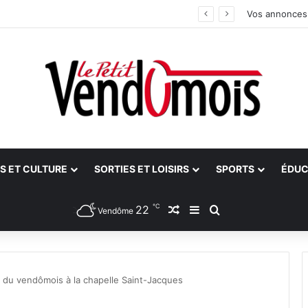
 aidants
Vos annonces
S ET CULTURE
SORTIES ET LOISIRS
SPORTS
ÉDUC
℃
22
Article Aléatoire
Sidebar (barre latéra
Rechercher
Vendôme
s du vendômois à la chapelle Saint-Jacques