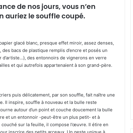
ance de nos jours, vous n’en
n auriez le souffle coupé.
 papier glacé blanc, presque effet miroir, assez denses,
é, des bacs de plastique remplis d’encre et posés un
er d’artiste…), des entonnoirs de vignerons en verre
tailles et qui autrefois appartenaient à son grand-père.
ers puis délicatement, par son souffle, fait naître une
Il inspire, souffle à nouveau et la bulle reste
 tourne autour d’un point et couche doucement la bulle
ncre et un entonnoir -peut-être un plus petit- et à
couché sur la feuille, il compose l’œuvre. Il étire en
pour inscrire des petits arceaux. Un geste unique à