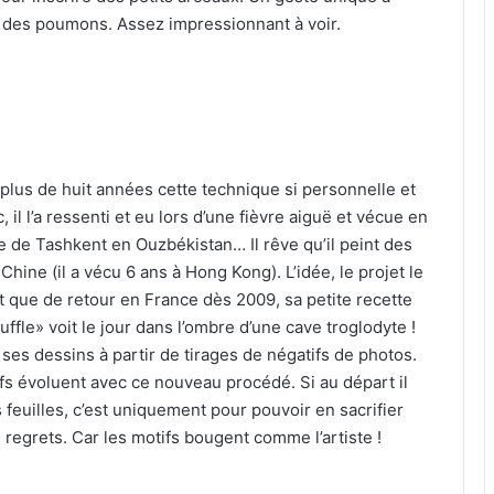
d des poumons. Assez impressionnant à voir.
s plus de huit années cette technique si personnelle et
c, il l’a ressenti et eu lors d’une fièvre aiguë et vécue en
e de Tashkent en Ouzbékistan… Il rêve qu’il peint des
Chine (il a vécu 6 ans à Hong Kong). L’idée, le projet le
nt que de retour en France dès 2009, sa petite recette
ffle» voit le jour dans l’ombre d’une cave troglodyte !
t ses dessins à partir de tirages de négatifs de photos.
ifs évoluent avec ce nouveau procédé. Si au départ il
 feuilles, c’est uniquement pour pouvoir en sacrifier
regrets. Car les motifs bougent comme l’artiste !