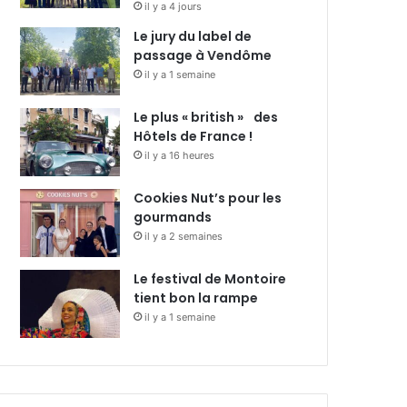
il y a 4 jours
Le jury du label de
passage à Vendôme
il y a 1 semaine
Le plus « british » des
Hôtels de France !
il y a 16 heures
Cookies Nut’s pour les
gourmands
il y a 2 semaines
Le festival de Montoire
tient bon la rampe
il y a 1 semaine