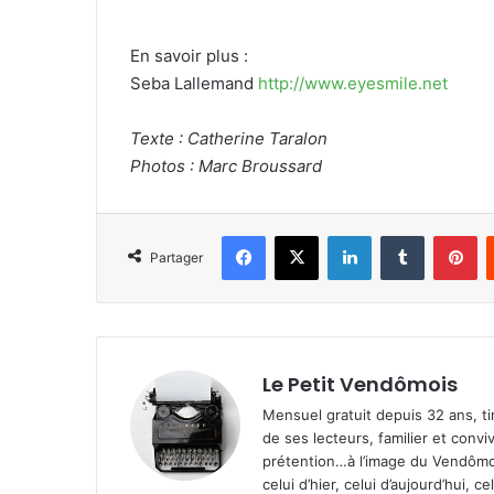
En savoir plus :
Seba Lallemand
http://www.eyesmile.net
Texte : Catherine Taralon
Photos : Marc Broussard
Facebook
X
Linkedin
Tumblr
Pinterest
Partager
Le Petit Vendômois
Mensuel gratuit depuis 32 ans, t
de ses lecteurs, familier et convi
prétention…à l’image du Vendômoi
celui d’hier, celui d’aujourd’hui,