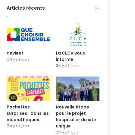
Articles récents
devient
La CLCV vous
informe
il y a 2 jours
il y a 3 jours
Pochettes
Nouvelle étape
surprises dans les
pour le projet
médiathèques
hospitalier du site
unique
il y a 4 jours
il y a 4 jours