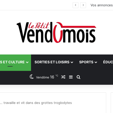
Vos annonces
S ET CULTURE
SORTIES ET LOISIRS
SPORTS
ÉDUC
℃
16
Article Aléatoire
Sidebar (barre latéra
Rechercher
Vendôme
t… travaille et vit dans des grottes troglodytes