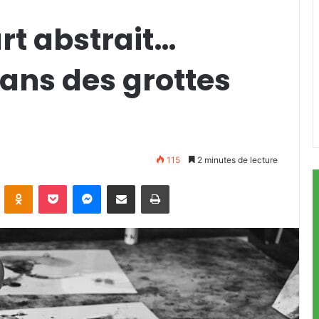
rt abstrait…
 dans des grottes
115
2 minutes de lecture
ontakte
Odnoklassniki
Pocket
Messenger
Partager par email
Imprimer