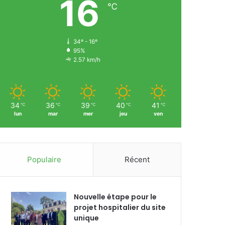
16
℃
34º - 16º
95%
2.57 km/h
34
36
39
40
41
℃
℃
℃
℃
℃
lun
mar
mer
jeu
ven
Populaire
Récent
Nouvelle étape pour le
projet hospitalier du site
unique