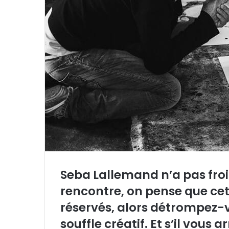
o
u
r
r
i
e
l
Seba Lallemand n’a pas froid
rencontre, on pense que ce
réservés, alors détrompez-v
souffle créatif. Et s’il vous ar