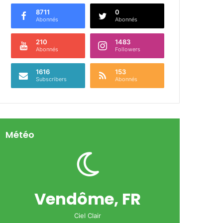
8711
0
Abonnés
Abonnés
210
1483
Abonnés
Followers
1616
153
Subscribers
Abonnés
Météo
Vendôme, FR
Ciel Clair