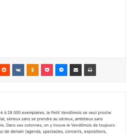
Reddit
VKontakte
Odnoklassniki
Pocket
Messenger
Partager par email
Imprimer
iré à 28 000 exemplaires, le Petit Vendômois se veut proche
vial, sérieux sans se prendre au sérieux, ambitieux sans
s. Dans ses colonnes, on y trouve le Vendômois de toujours:
 celui de demain (agenda, spectacles, concerts, expositions,