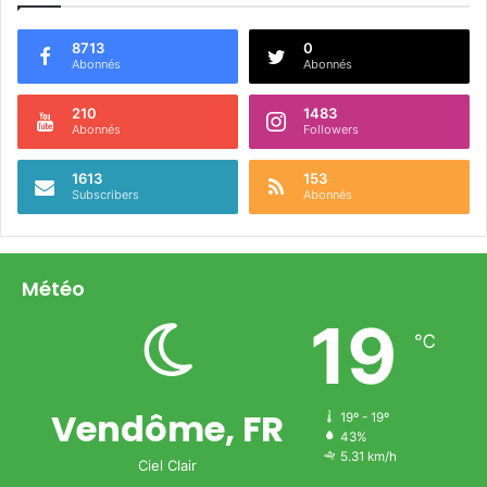
8713
0
Abonnés
Abonnés
210
1483
Abonnés
Followers
1613
153
Subscribers
Abonnés
Météo
19
℃
Vendôme, FR
19º - 19º
43%
5.31 km/h
Ciel Clair