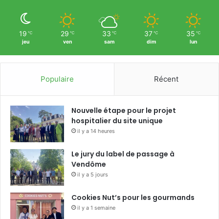
19
29
33
37
35
℃
℃
℃
℃
℃
jeu
ven
sam
dim
lun
Populaire
Récent
Nouvelle étape pour le projet
hospitalier du site unique
il y a 14 heures
Le jury du label de passage à
Vendôme
il y a 5 jours
Cookies Nut’s pour les gourmands
il y a 1 semaine