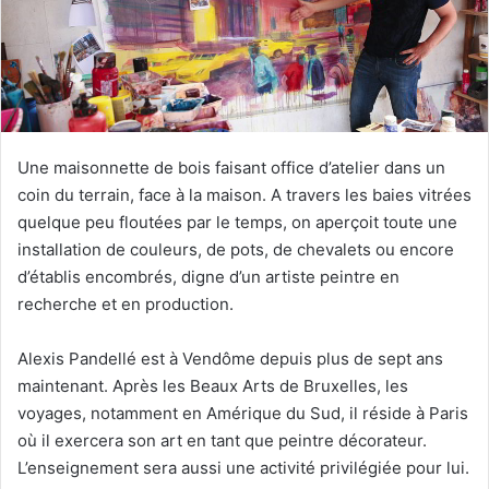
e
r
u
n
c
o
Une maisonnette de bois faisant office d’atelier dans un
u
r
coin du terrain, face à la maison. A travers les baies vitrées
r
quelque peu floutées par le temps, on aperçoit toute une
i
installation de couleurs, de pots, de chevalets ou encore
e
d’établis encombrés, digne d’un artiste peintre en
l
recherche et en production.
Alexis Pandellé est à Vendôme depuis plus de sept ans
maintenant. Après les Beaux Arts de Bruxelles, les
voyages, notamment en Amérique du Sud, il réside à Paris
où il exercera son art en tant que peintre décorateur.
L’enseignement sera aussi une activité privilégiée pour lui.