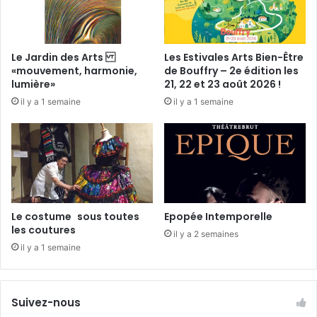
o
e
u
r
r
r
s
e
Le Jardin des Arts
Les Estivales Arts Bien-Être
a
s
«mouvement, harmonie,
de Bouffry – 2e édition les
y
l
lumière»
21, 22 et 23 août 2026 !
-
e
il y a 1 semaine
il y a 1 semaine
d
s
e
m
9
a
h
r
à
a
1
î
8
c
h
h
Le costume sous toutes
Epopée Intemporelle
e
les coutures
il y a 2 semaines
r
il y a 1 semaine
s
Suivez-nous