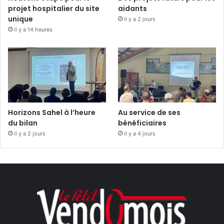
projet hospitalier du site
aidants
unique
il y a 2 jours
il y a 14 heures
Horizons Sahel à l’heure
Au service de ses
du bilan
bénéficiaires
il y a 2 jours
il y a 4 jours