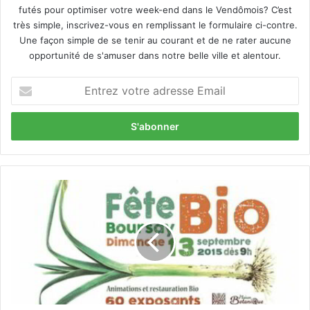
futés pour optimiser votre week-end dans le Vendômois? C’est
très simple, inscrivez-vous en remplissant le formulaire ci-contre.
Une façon simple de se tenir au courant et de ne rater aucune
opportunité de s'amuser dans notre belle ville et alentour.
E
n
t
r
e
z
v
o
D
t
i
r
m
e
a
a
n
d
c
r
h
e
e
s
1