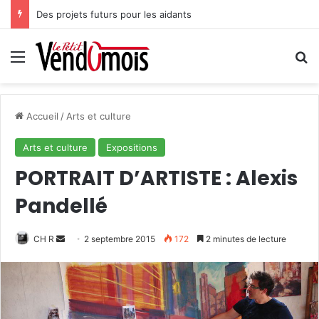
Des projets futurs pour les aidants
Menu
R
Accueil
/
Arts et culture
Arts et culture
Expositions
PORTRAIT D’ARTISTE : Alexis
Pandellé
CH R
E
2 septembre 2015
172
2 minutes de lecture
n
v
o
y