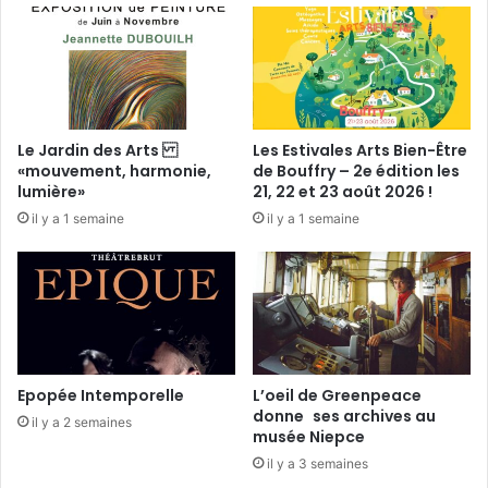
i
p
i
s
c
i
n
Le Jardin des Arts
Les Estivales Arts Bien-Être
e
«mouvement, harmonie,
de Bouffry – 2e édition les
lumière»
21, 22 et 23 août 2026 !
il y a 1 semaine
il y a 1 semaine
Epopée Intemporelle
L’oeil de Greenpeace
donne ses archives au
il y a 2 semaines
musée Niepce
il y a 3 semaines