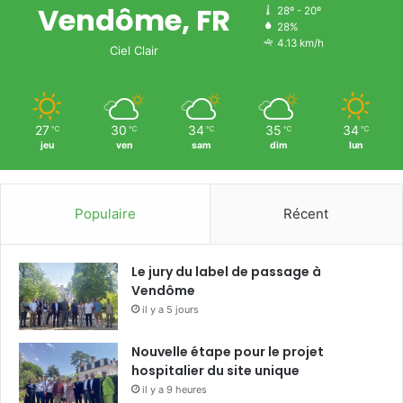
Vendôme, FR
28º - 20º
28%
4.13 km/h
Ciel Clair
27
30
34
35
34
℃
℃
℃
℃
℃
jeu
ven
sam
dim
lun
Populaire
Récent
Le jury du label de passage à
Vendôme
il y a 5 jours
Nouvelle étape pour le projet
hospitalier du site unique
il y a 9 heures