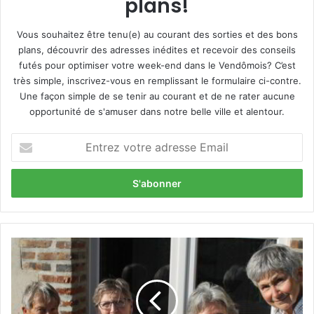
plans!
Vous souhaitez être tenu(e) au courant des sorties et des bons
plans, découvrir des adresses inédites et recevoir des conseils
futés pour optimiser votre week-end dans le Vendômois? C’est
très simple, inscrivez-vous en remplissant le formulaire ci-contre.
Une façon simple de se tenir au courant et de ne rater aucune
opportunité de s'amuser dans notre belle ville et alentour.
E
n
t
r
e
z
v
o
L
t
e
r
c
e
t
a
u