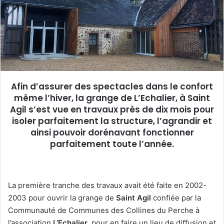
u
n
c
o
u
r
r
Afin d’assurer des spectacles dans le confort
i
même l’hiver, la grange de L’Echalier, à Saint
e
Agil s’est vue en travaux près de dix mois pour
l
isoler parfaitement la structure, l’agrandir et
ainsi pouvoir dorénavant fonctionner
parfaitement toute l’année.
La première tranche des travaux avait été faite en 2002-
2003 pour ouvrir la grange de
Saint Agil
confiée par la
Communauté de Communes des Collines du Perche à
l’association
L’Echalier
, pour en faire un lieu de diffusion et