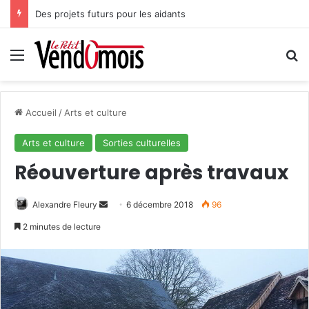
Des projets futurs pour les aidants
Menu
R
Accueil
/
Arts et culture
Arts et culture
Sorties culturelles
Réouverture après travaux
Alexandre Fleury
E
6 décembre 2018
96
n
2 minutes de lecture
v
o
y
e
r