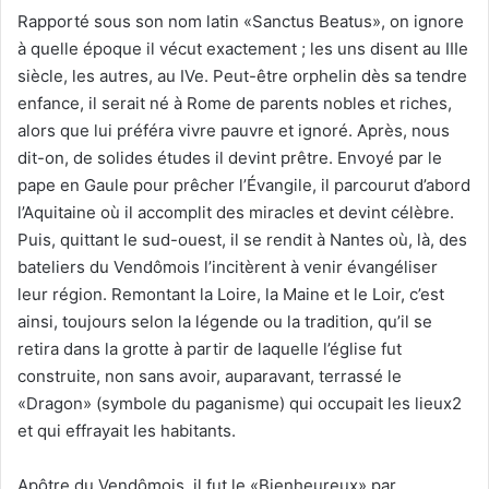
Rapporté sous son nom latin «Sanctus Beatus», on ignore
à quelle époque il vécut exactement ; les uns disent au IIIe
siècle, les autres, au IVe. Peut-être orphelin dès sa tendre
enfance, il serait né à Rome de parents nobles et riches,
alors que lui préféra vivre pauvre et ignoré. Après, nous
dit-on, de solides études il devint prêtre. Envoyé par le
pape en Gaule pour prêcher l’Évangile, il parcourut d’abord
l’Aquitaine où il accomplit des miracles et devint célèbre.
Puis, quittant le sud-ouest, il se rendit à Nantes où, là, des
bateliers du Vendômois l’incitèrent à venir évangéliser
leur région. Remontant la Loire, la Maine et le Loir, c’est
ainsi, toujours selon la légende ou la tradition, qu’il se
retira dans la grotte à partir de laquelle l’église fut
construite, non sans avoir, auparavant, terrassé le
«Dragon» (symbole du paganisme) qui occupait les lieux2
et qui effrayait les habitants.
Apôtre du Vendômois, il fut le «Bienheureux» par