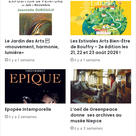
v
u
e
e
r
s
a
i
Le Jardin des Arts
Les Estivales Arts Bien-Être
r
«mouvement, harmonie,
de Bouffry – 2e édition les
e
lumière»
21, 22 et 23 août 2026 !
il y a 1 semaine
il y a 1 semaine
Epopée Intemporelle
L’oeil de Greenpeace
donne ses archives au
il y a 2 semaines
musée Niepce
il y a 3 semaines