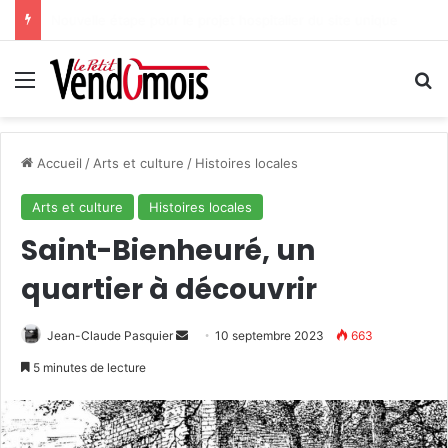
Des projets futurs pour les aidants
Menu
R
Accueil
/
Arts et culture
/
Histoires locales
Arts et culture
Histoires locales
Saint-Bienheuré, un
quartier à découvrir
Jean-Claude Pasquier
E
10 septembre 2023
663
n
5 minutes de lecture
v
o
y