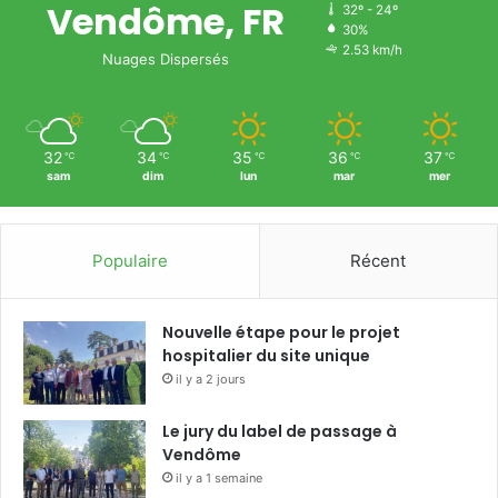
Vendôme, FR
32º - 24º
30%
2.53 km/h
Nuages Dispersés
32
34
35
36
37
℃
℃
℃
℃
℃
sam
dim
lun
mar
mer
Populaire
Récent
Nouvelle étape pour le projet
hospitalier du site unique
il y a 2 jours
Le jury du label de passage à
Vendôme
il y a 1 semaine