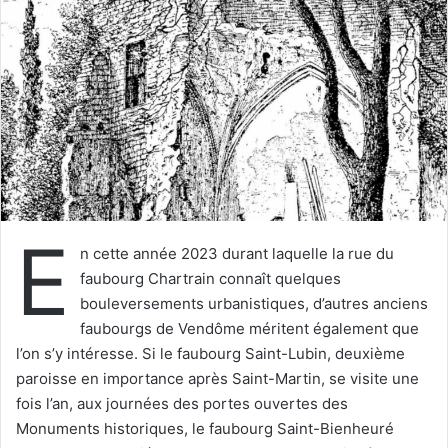
e
r
u
n
c
o
u
r
r
i
E
e
n cette année 2023 durant laquelle la rue du
l
faubourg Chartrain connaît quelques
bouleversements urbanistiques, d’autres anciens
faubourgs de Vendôme méritent également que
l’on s’y intéresse. Si le faubourg Saint-Lubin, deuxième
paroisse en importance après Saint-Martin, se visite une
fois l’an, aux journées des portes ouvertes des
Monuments historiques, le faubourg Saint-Bienheuré