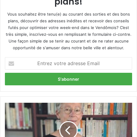
plans!
Vous souhaitez être tenu(e) au courant des sorties et des bons
plans, découvrir des adresses inédites et recevoir des conseils
futés pour optimiser votre week-end dans le Vendômois? C’est
très simple, inscrivez-vous en remplissant le formulaire ci-contre.
Une façon simple de se tenir au courant et de ne rater aucune
opportunité de s'amuser dans notre belle ville et alentour.
E
n
t
r
e
z
v
o
L
t
’
r
U
e
T
a
L