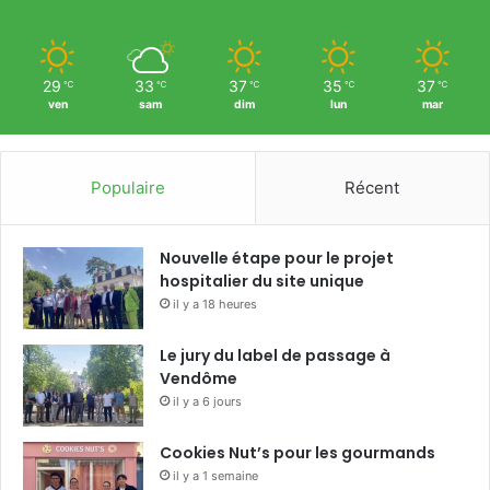
29
33
37
35
37
℃
℃
℃
℃
℃
ven
sam
dim
lun
mar
Populaire
Récent
Nouvelle étape pour le projet
hospitalier du site unique
il y a 18 heures
Le jury du label de passage à
Vendôme
il y a 6 jours
Cookies Nut’s pour les gourmands
il y a 1 semaine