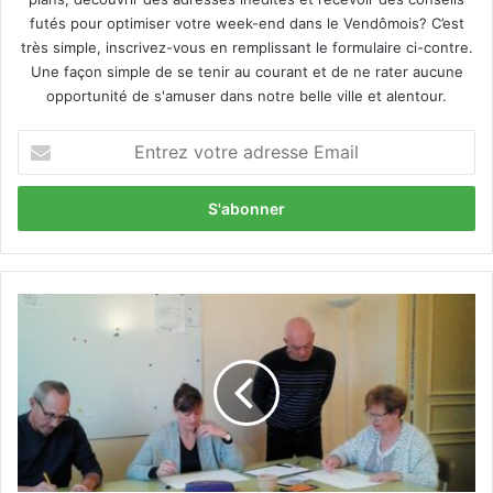
futés pour optimiser votre week-end dans le Vendômois? C’est
très simple, inscrivez-vous en remplissant le formulaire ci-contre.
Une façon simple de se tenir au courant et de ne rater aucune
opportunité de s'amuser dans notre belle ville et alentour.
E
n
t
r
e
z
v
o
P
t
a
r
t
e
r
a
i
d
c
r
e
e
R
s
a