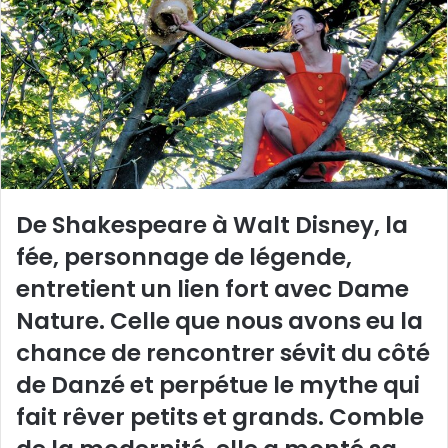
w
e
o
r
n
u
X
n
c
o
u
r
r
De Shakespeare à Walt Disney, la
i
e
fée, personnage de légende,
l
entretient un lien fort avec Dame
Nature. Celle que nous avons eu la
chance de rencontrer sévit du côté
de Danzé et perpétue le mythe qui
fait rêver petits et grands. Comble