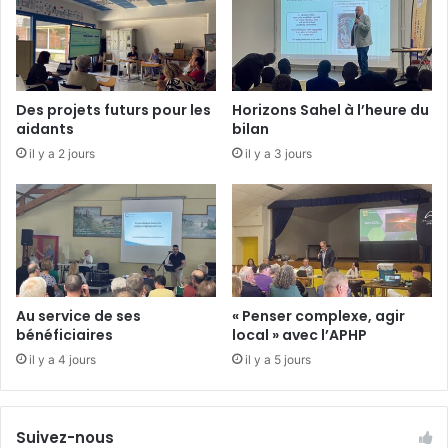
u
u
r
x
l
d
’
e
a
l
Des projets futurs pour les
Horizons Sahel à l’heure du
t
a
aidants
bilan
e
p
il y a 2 jours
il y a 3 jours
l
l
i
a
e
c
r
e
d
a
e
m
d
o
e
r
Au service de ses
« Penser complexe, agir
s
c
bénéficiaires
local » avec l’APHP
s
e
il y a 4 jours
il y a 5 jours
i
n
n
t
a
l
q
e
Suivez-nous