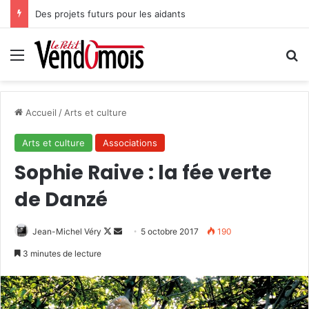
Des projets futurs pour les aidants
Menu
R
Accueil
/
Arts et culture
Arts et culture
Associations
Sophie Raive : la fée verte
de Danzé
Jean-Michel Véry
F
E
5 octobre 2017
190
o
n
3 minutes de lecture
l
v
l
o
o
y