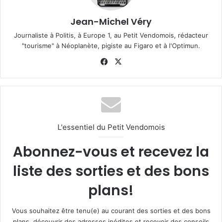
Jean-Michel Véry
Journaliste à Politis, à Europe 1, au Petit Vendomois, rédacteur
"tourisme" à Néoplanète, pigiste au Figaro et à l'Optimun.
Fa
X
ce
bo
ok
L'essentiel du Petit Vendomois
Abonnez-vous et recevez la
liste des sorties et des bons
plans!
Vous souhaitez être tenu(e) au courant des sorties et des bons
plans, découvrir des adresses inédites et recevoir des conseils