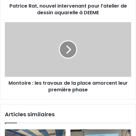
s
Patrice Rat, nouvel intervenant pour l’atelier de
t
e
dessin aquarelle à DEEME
,
E
n
m
o
M
a
u
o
i
v
n
l
e
t
l
o
i
i
n
r
t
e
e
r
Montoire : les travaux de la place amorcent leur
:
v
première phase
l
e
e
n
s
a
t
Articles similaires
n
r
t
a
p
v
o
a