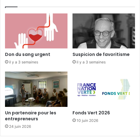
r
i
e
n
-
V
T
e
e
n
r
d
r
ô
i
m
Don du sang urgent
Suspicion de favoritisme
t
o
il y a 3 semaines
il y a 3 semaines
o
i
i
s
r
»
e
d
s
e
v
s
e
è
n
v
Un partenaire pour les
Fonds Vert 2026
d
e
entrepreneurs
10 juin 2026
ô
d
24 juin 2026
m
e
o
b