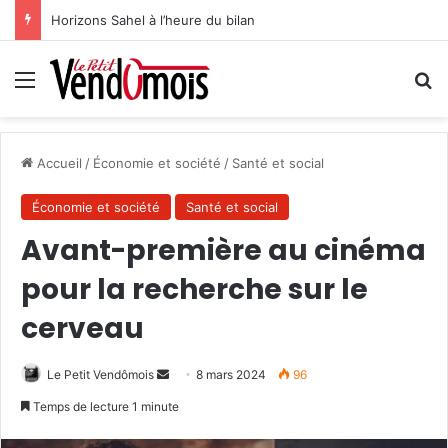
Horizons Sahel à l’heure du bilan
Menu
R
Accueil
/
Économie et société
/
Santé et social
Économie et société
Santé et social
Avant-première au cinéma
pour la recherche sur le
cerveau
Le Petit Vendômois
E
8 mars 2024
96
n
Temps de lecture 1 minute
v
o