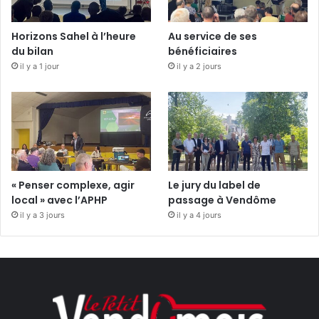
Horizons Sahel à l’heure
Au service de ses
du bilan
bénéficiaires
il y a 1 jour
il y a 2 jours
« Penser complexe, agir
Le jury du label de
local » avec l’APHP
passage à Vendôme
il y a 3 jours
il y a 4 jours