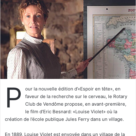
y
e
r
u
n
c
o
u
r
r
i
P
e
our la nouvelle édition d’«Espoir en tête», en
l
faveur de la recherche sur le cerveau, le Rotary
Club de Vendôme propose, en avant-première,
le film d’Eric Besnard: «Louise Violet» où la
création de l’école publique Jules Ferry dans un village.
En 1889, Louise Violet est envoyée dans un village de la