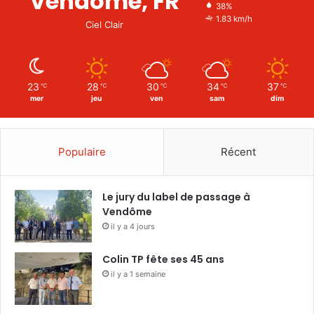
Vendôme, FR
38%
1.83 km/h
Ciel Clair
23
28
30
34
37
℃
℃
℃
℃
℃
mer
jeu
ven
sam
dim
Populaire
Récent
Le jury du label de passage à
Vendôme
il y a 4 jours
Colin TP fête ses 45 ans
il y a 1 semaine