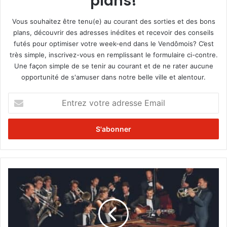
plans!
Vous souhaitez être tenu(e) au courant des sorties et des bons
plans, découvrir des adresses inédites et recevoir des conseils
futés pour optimiser votre week-end dans le Vendômois? C’est
très simple, inscrivez-vous en remplissant le formulaire ci-contre.
Une façon simple de se tenir au courant et de ne rater aucune
opportunité de s'amuser dans notre belle ville et alentour.
E
n
t
r
e
z
v
o
L
t
a
r
s
e
a
a
i
d
s