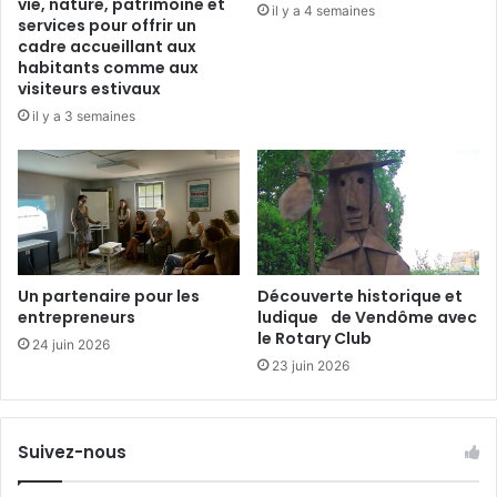
vie, nature, patrimoine et
il y a 4 semaines
d
services pour offrir un
’
cadre accueillant aux
u
habitants comme aux
visiteurs estivaux
n
o
il y a 3 semaines
m
n
i
b
u
s
.
Un partenaire pour les
Découverte historique et
.
entrepreneurs
ludique de Vendôme avec
.
le Rotary Club
24 juin 2026
23 juin 2026
Suivez-nous