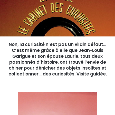
u
n
c
o
u
r
r
Non, la curiosité n’est pas un vilain défaut…
i
C’est même grâce à elle que Jean-Louis
e
Garigue et son épouse Laurie, tous deux
l
passionnés d’histoire, ont trouvé l’envie de
chiner pour dénicher des objets insolites et
collectionner… des curiosités. Visite guidée.