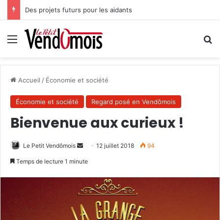
Des projets futurs pour les aidants
Menu
R
Accueil
/
Économie et société
Économie et société
Regard posé en Vendômois
Bienvenue aux curieux !
Le Petit Vendômois
E
12 juillet 2018
94
n
Temps de lecture 1 minute
v
o
y
e
r