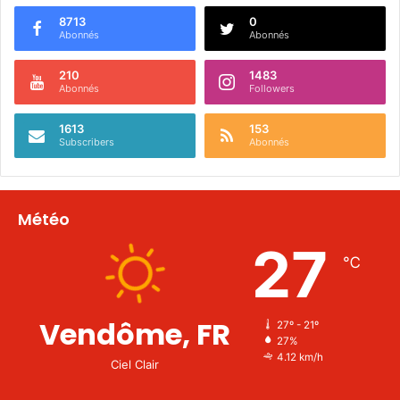
8713
0
Abonnés
Abonnés
210
1483
Abonnés
Followers
1613
153
Subscribers
Abonnés
Météo
27
℃
Vendôme, FR
27º - 21º
27%
4.12 km/h
Ciel Clair