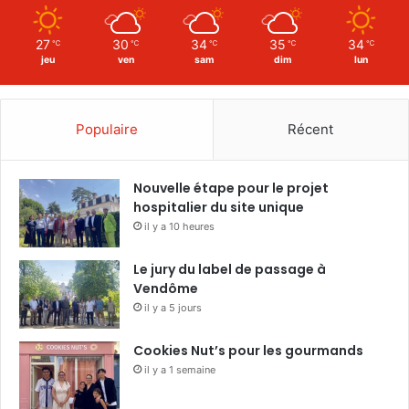
27
30
34
35
34
℃
℃
℃
℃
℃
jeu
ven
sam
dim
lun
Populaire
Récent
Nouvelle étape pour le projet
hospitalier du site unique
il y a 10 heures
Le jury du label de passage à
Vendôme
il y a 5 jours
Cookies Nut’s pour les gourmands
il y a 1 semaine