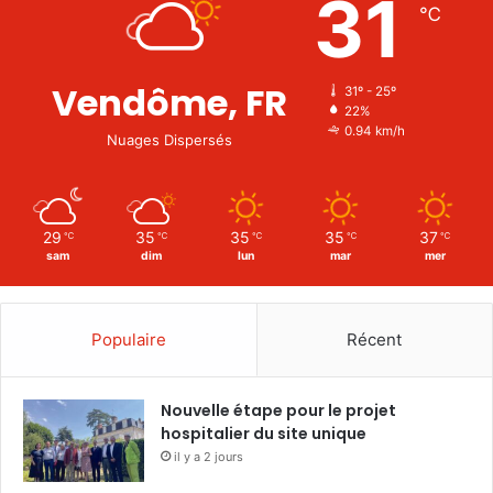
31
℃
Vendôme, FR
31º - 25º
22%
0.94 km/h
Nuages Dispersés
29
35
35
35
37
℃
℃
℃
℃
℃
sam
dim
lun
mar
mer
Populaire
Récent
Nouvelle étape pour le projet
hospitalier du site unique
il y a 2 jours