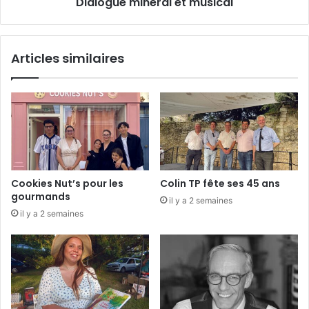
Dialogue minéral et musical
i
n
é
r
Articles similaires
a
l
e
t
m
u
s
i
c
Cookies Nut’s pour les
Colin TP fête ses 45 ans
a
gourmands
il y a 2 semaines
l
il y a 2 semaines