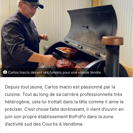
y
e
r
u
n
c
o
u
r
r
Carlos Inacio devant ses fumoirs pour une viande tendre
i
e
Depuis tout jeune, Carlos Inacio est passionné par la
l
cuisine. Tout au long de sa carrière professionnelle très
hétérogène, cela lui trottait dans la tête comme il aime le
préciser. C’est chose faite dorénavant, il vient d’ouvrir en
juin son propre établissement BoPoPo dans la zone
d’activité sud des Courtis à Vendôme.