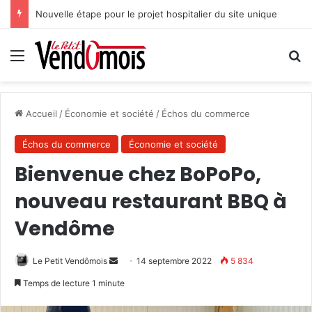
Nouvelle étape pour le projet hospitalier du site unique
Menu
R
Accueil
/
Économie et société
/
Échos du commerce
Échos du commerce
Économie et société
Bienvenue chez BoPoPo,
nouveau restaurant BBQ à
Vendôme
Le Petit Vendômois
E
14 septembre 2022
5 834
n
Temps de lecture 1 minute
v
o