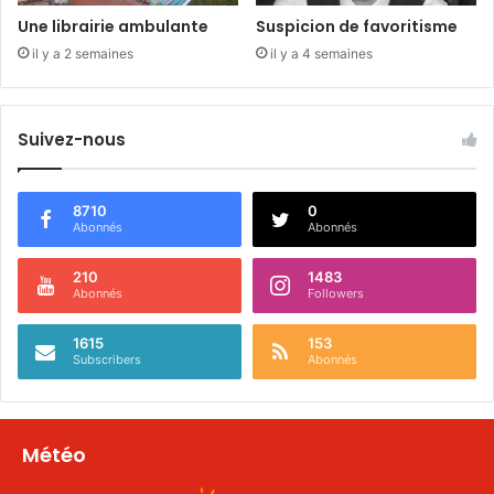
Une librairie ambulante
Suspicion de favoritisme
il y a 2 semaines
il y a 4 semaines
Suivez-nous
8710
0
Abonnés
Abonnés
210
1483
Abonnés
Followers
1615
153
Subscribers
Abonnés
Météo