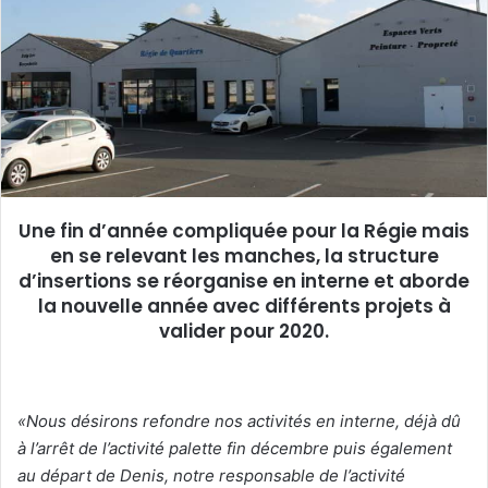
e
r
u
n
c
o
u
r
r
Une fin d’année compliquée pour la Régie mais
i
en se relevant les manches, la structure
e
d’insertions se réorganise en interne et aborde
l
la nouvelle année avec différents projets à
valider pour 2020.
«Nous désirons refondre nos activités en interne, déjà dû
à l’arrêt de l’activité palette fin décembre puis également
au départ de Denis, notre responsable de l’activité