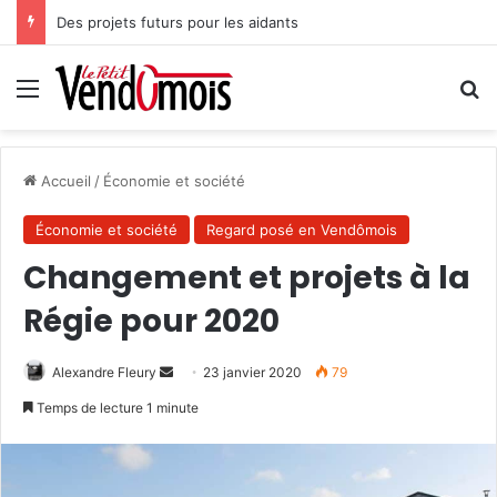
Des projets futurs pour les aidants
Menu
R
Accueil
/
Économie et société
Économie et société
Regard posé en Vendômois
Changement et projets à la
Régie pour 2020
Alexandre Fleury
E
23 janvier 2020
79
n
Temps de lecture 1 minute
v
o
y