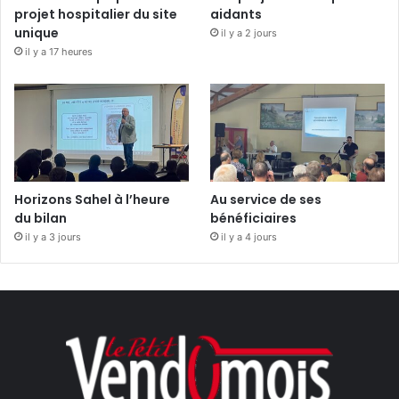
projet hospitalier du site
aidants
unique
il y a 2 jours
il y a 17 heures
Horizons Sahel à l’heure
Au service de ses
du bilan
bénéficiaires
il y a 3 jours
il y a 4 jours