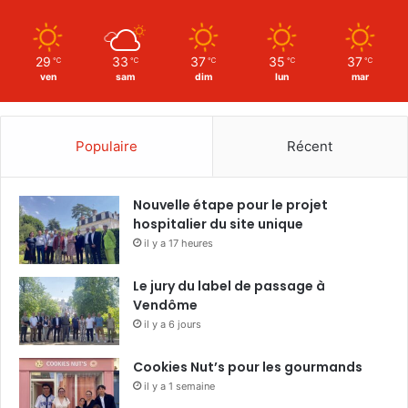
29
33
37
35
37
℃
℃
℃
℃
℃
ven
sam
dim
lun
mar
Populaire
Récent
Nouvelle étape pour le projet
hospitalier du site unique
il y a 17 heures
Le jury du label de passage à
Vendôme
il y a 6 jours
Cookies Nut’s pour les gourmands
il y a 1 semaine