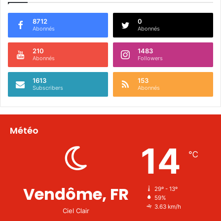
8712
0
Abonnés
Abonnés
210
1483
Abonnés
Followers
1613
153
Subscribers
Abonnés
Météo
14
℃
Vendôme, FR
29º - 13º
59%
3.63 km/h
Ciel Clair