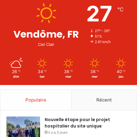
27
℃
Vendôme, FR
27º - 26º
57%
2.61 km/h
Ciel Clair
26
34
36
38
40
℃
℃
℃
℃
℃
dim
lun
mar
mer
jeu
Populaire
Récent
Nouvelle étape pour le projet
hospitalier du site unique
il y a 3 jours