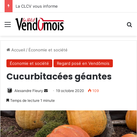
La CLCV vous informe
Menu
R
Accueil
/
Économie et société
Économie et société
Regard posé en Vendômois
Cucurbitacées géantes
Alexandre Fleury
E
19 octobre 2020
109
n
Temps de lecture 1 minute
v
o
y
e
r