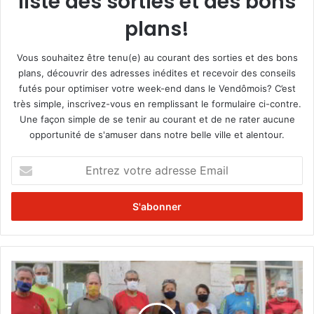
liste des sorties et des bons
plans!
Vous souhaitez être tenu(e) au courant des sorties et des bons
plans, découvrir des adresses inédites et recevoir des conseils
futés pour optimiser votre week-end dans le Vendômois? C’est
très simple, inscrivez-vous en remplissant le formulaire ci-contre.
Une façon simple de se tenir au courant et de ne rater aucune
opportunité de s'amuser dans notre belle ville et alentour.
E
n
t
r
e
z
v
o
B
t
a
r
l
e
i