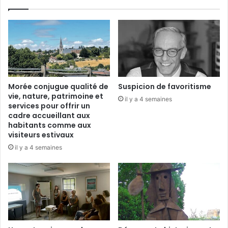
u
n
p
a
c
t
e
à
Morée conjugue qualité de
Suspicion de favoritisme
3
vie, nature, patrimoine et
il y a 4 semaines
services pour offrir un
cadre accueillant aux
habitants comme aux
visiteurs estivaux
il y a 4 semaines