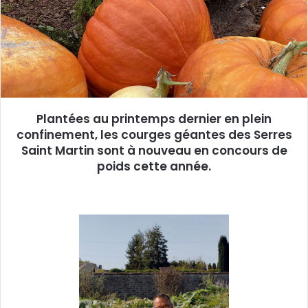
u
n
c
o
u
r
r
Plantées au printemps dernier en plein
i
confinement, les courges géantes des Serres
e
Saint Martin sont à nouveau en concours de
l
poids cette année.