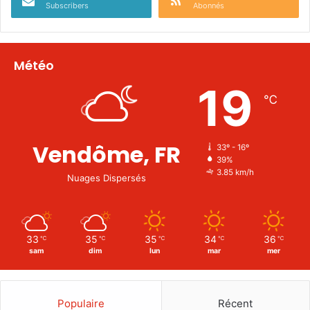
Subscribers
Abonnés
Météo
19
℃
Vendôme, FR
33º - 16º
39%
3.85 km/h
Nuages Dispersés
33
35
35
34
36
℃
℃
℃
℃
℃
sam
dim
lun
mar
mer
Populaire
Récent