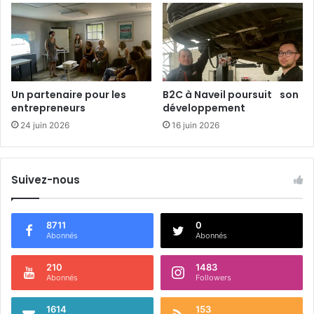
t
e
e
d
m
e
e
c
n
o
t
m
Un partenaire pour les
B2C à Naveil poursuit son
a
m
entrepreneurs
développement
l
u
24 juin 2026
16 juin 2026
n
i
c
a
Suivez-nous
t
i
o
8711
0
n
Abonnés
Abonnés
210
1483
Abonnés
Followers
1614
153