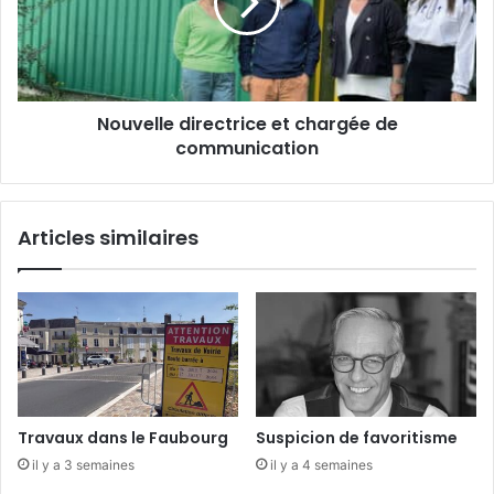
d
e
o
l
t
l
é
e
s
d
p
Nouvelle directrice et chargée de
i
a
communication
r
r
e
l
c
e
t
Articles similaires
c
r
o
i
n
c
s
e
e
e
i
t
l
c
d
h
é
a
Travaux dans le Faubourg
Suspicion de favoritisme
p
r
il y a 3 semaines
il y a 4 semaines
a
g
r
é