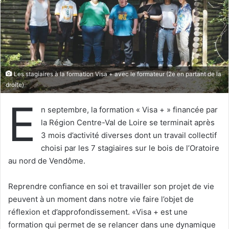
u
n
c
o
u
r
Les stagiaires à la formation Visa + avec le formateur (2e en partant de la
r
droite)
i
E
e
n septembre, la formation « Visa + » financée par
l
la Région Centre-Val de Loire se terminait après
3 mois d’activité diverses dont un travail collectif
choisi par les 7 stagiaires sur le bois de l’Oratoire
au nord de Vendôme.
Reprendre confiance en soi et travailler son projet de vie
peuvent à un moment dans notre vie faire l’objet de
réflexion et d’approfondissement. «Visa + est une
formation qui permet de se relancer dans une dynamique