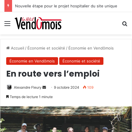
Nouvelle étape pour le projet hospitalier du site unique
Menu
R
Accueil
/
Économie et société
/
Économie en Vendômois
Économie en Vendômois
Économie et société
En route vers l’emploi
Alexandre Fleury
E
9 octobre 2024
109
n
Temps de lecture 1 minute
v
o
y
e
r