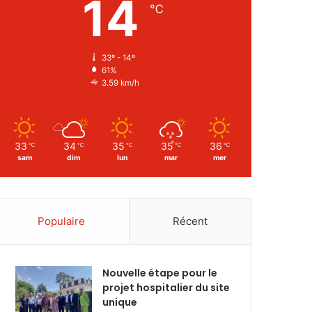
14
℃
33º - 14º
61%
3.59 km/h
33
34
35
35
36
℃
℃
℃
℃
℃
sam
dim
lun
mar
mer
Populaire
Récent
Nouvelle étape pour le
projet hospitalier du site
unique