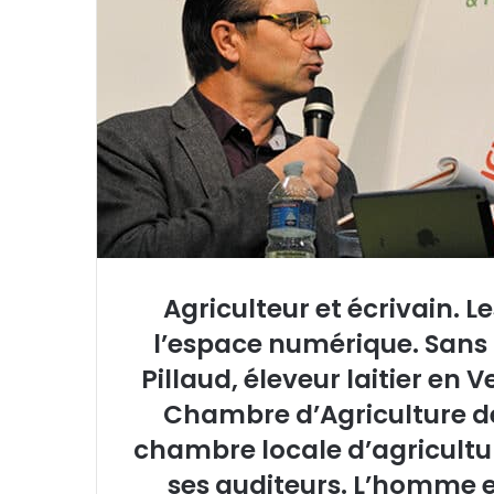
u
r
r
i
e
l
Agriculteur et écrivain. Le
l’espace numérique. Sans 
Pillaud, éleveur laitier en 
Chambre d’Agriculture de
chambre locale d’agricultur
ses auditeurs. L’homme e