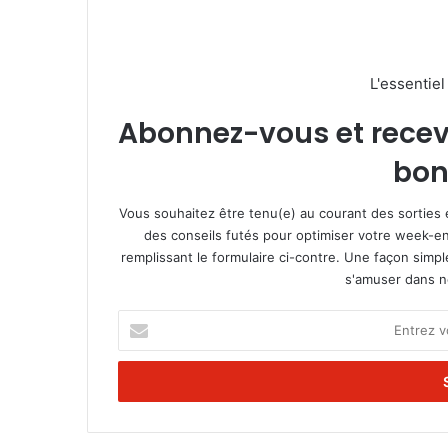
L'essentie
Abonnez-vous et recevez
bon
Vous souhaitez être tenu(e) au courant des sorties 
des conseils futés pour optimiser votre week-en
remplissant le formulaire ci-contre. Une façon simp
s'amuser dans not
E
n
t
r
e
z
v