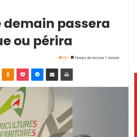
de demain passera
e ou périra
69
Temps de lecture 1 minute
ontakte
Odnoklassniki
Pocket
Messenger
Partager par email
Imprimer