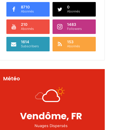
8710
0
Abonnés
Abonnés
210
1483
Abonnés
Followers
1614
153
Subscribers
Abonnés
Météo
Vendôme, FR
Nuages Dispersés