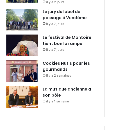
il y a 2 jours
Le jury du label de
passage à Vendôme
il y a 7 jours
Le festival de Montoire
tient bon la rampe
il y a 7 jours
Cookies Nut’s pour les
gourmands
il y a 2 semaines
La musique ancienne a
son pôle
il y a 1 semaine