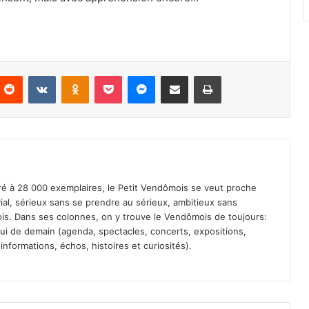
Reddit
VKontakte
Odnoklassniki
Pocket
Messenger
Partager par email
Imprimer
iré à 28 000 exemplaires, le Petit Vendômois se veut proche
vial, sérieux sans se prendre au sérieux, ambitieux sans
s. Dans ses colonnes, on y trouve le Vendômois de toujours:
 celui de demain (agenda, spectacles, concerts, expositions,
informations, échos, histoires et curiosités).