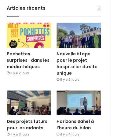
Articles récents
Pochettes
Nouvelle étape
surprises dans les
pour le projet
médiathèques
hospitalier du site
unique
il y a 2 jours
il y a 2 jours
Des projets futurs
Horizons Sahel à
pour les aidants
l’heure du bilan
il y a 3 jours
il y a 4 jours