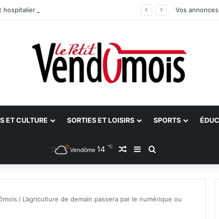
 hospitalier du site unique
Vos annonces
S ET CULTURE
SORTIES ET LOISIRS
SPORTS
ÉDUC
℃
14
Article Aléatoire
Sidebar (barre latéra
Rechercher
Vendôme
ômois
/
L’agriculture de demain passera par le numérique ou