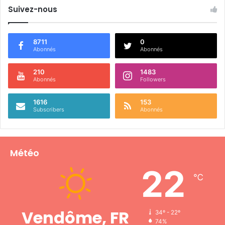
Suivez-nous
8711
0
Abonnés
Abonnés
210
1483
Abonnés
Followers
1616
153
Subscribers
Abonnés
Météo
22
℃
Vendôme, FR
34º - 22º
74%