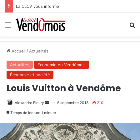
La CLCV vous informe
Menu
R
Accueil
/
Actualités
Actualités
Économie en Vendômois
Économie et société
Louis Vuitton à Vendôme
Alexandre Fleury
E
6 septembre 2018
210
n
Temps de lecture 1 minute
v
o
y