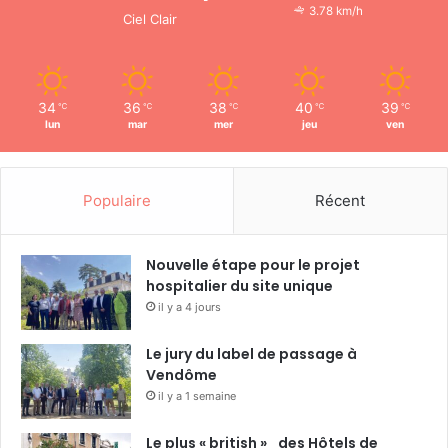
3.78 km/h
Ciel Clair
34
36
38
40
39
℃
℃
℃
℃
℃
lun
mar
mer
jeu
ven
Populaire
Récent
Nouvelle étape pour le projet
hospitalier du site unique
il y a 4 jours
Le jury du label de passage à
Vendôme
il y a 1 semaine
Le plus « british » des Hôtels de