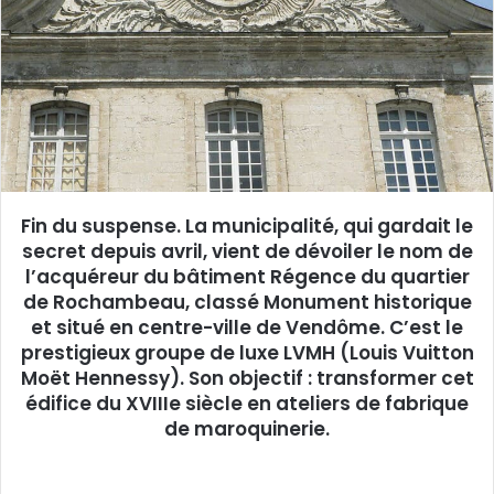
e
r
u
n
c
o
u
r
r
Fin du suspense. La municipalité, qui gardait le
i
secret depuis avril, vient de dévoiler le nom de
e
l’acquéreur du bâtiment Régence du quartier
l
de Rochambeau, classé Monument historique
et situé en centre-ville de Vendôme. C’est le
prestigieux groupe de luxe LVMH (Louis Vuitton
Moët Hennessy). Son objectif : transformer cet
édifice du XVIIIe siècle en ateliers de fabrique
de maroquinerie.