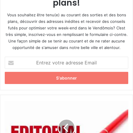
plans!
Vous souhaitez être tenu(e) au courant des sorties et des bons
plans, découvrir des adresses inédites et recevoir des conseils
futés pour optimiser votre week-end dans le Vendômois? C’est
très simple, inscrivez-vous en remplissant le formulaire ci-contre.
Une façon simple de se tenir au courant et de ne rater aucune
opportunité de s'amuser dans notre belle ville et alentour.
E
n
t
r
e
z
v
o
E
t
d
r
i
e
t
a
o