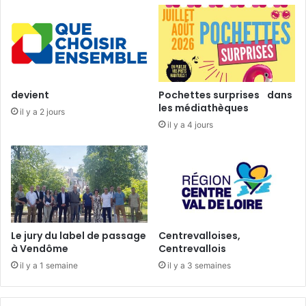
e
e
o
l
u
c
l
o
a
m
v
e
e
devient
Pochettes surprises dans
r
!
les médiathèques
il y a 2 jours
t
"
il y a 4 jours
u
Le jury du label de passage
Centrevalloises,
à Vendôme
Centrevallois
il y a 1 semaine
il y a 3 semaines