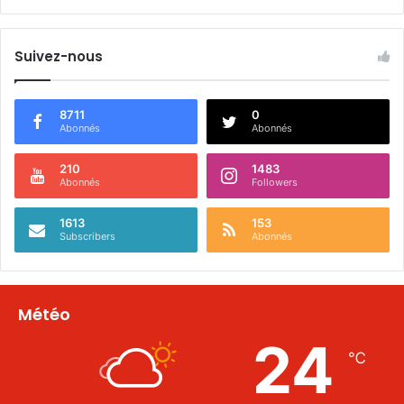
Suivez-nous
8711
0
Abonnés
Abonnés
210
1483
Abonnés
Followers
1613
153
Subscribers
Abonnés
Météo
24
℃