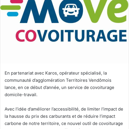
e
r
u
n
c
o
u
r
r
i
e
En partenariat avec Karos, opérateur spécialisé, la
l
communauté d’agglomération Territoires Vendômois
lance, en ce début d’année, un service de covoiturage
domicile-travail.
Avec l’idée d’améliorer l’accessibilité, de limiter l’impact de
la hausse du prix des carburants et de réduire l’impact
carbone de notre territoire, ce nouvel outil de covoiturage