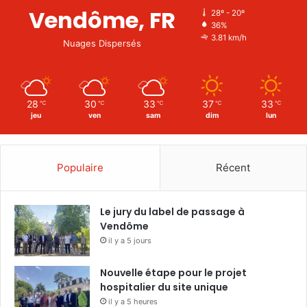
Vendôme, FR
28º - 20º
36%
3.81 km/h
Nuages Dispersés
28
30
33
37
33
℃
℃
℃
℃
℃
jeu
ven
sam
dim
lun
Populaire
Récent
Le jury du label de passage à
Vendôme
il y a 5 jours
Nouvelle étape pour le projet
hospitalier du site unique
il y a 5 heures