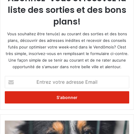
liste des sorties et des bons
plans!
Vous souhaitez être tenu(e) au courant des sorties et des bons
plans, découvrir des adresses inédites et recevoir des conseils
futés pour optimiser votre week-end dans le Vendômois? C’est
très simple, inscrivez-vous en remplissant le formulaire ci-contre.
Une façon simple de se tenir au courant et de ne rater aucune
opportunité de s'amuser dans notre belle ville et alentour.
E
n
t
r
e
z
v
o
B
t
i