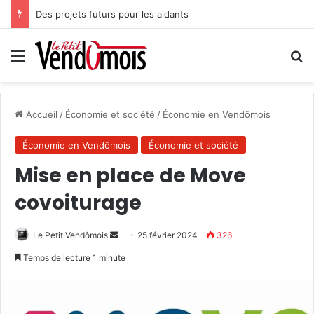
Des projets futurs pour les aidants
Menu
R
Accueil
/
Économie et société
/
Économie en Vendômois
Économie en Vendômois
Économie et société
Mise en place de Move
covoiturage
Le Petit Vendômois
E
25 février 2024
326
n
Temps de lecture 1 minute
v
o
y