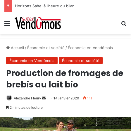
Horizons Sahel à l’heure du bilan
Menu
R
Accueil
/
Économie et société
/
Économie en Vendômois
Économie en Vendômois
Économie et société
Production de fromages de
brebis au lait bio
Alexandre Fleury
E
14 janvier 2020
111
n
2 minutes de lecture
v
o
y