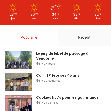
28
30
34
38
32
℃
℃
℃
℃
℃
jeu
ven
sam
dim
lun
Populaire
Récent
Le jury du label de passage à
Vendôme
il y a 4 jours
Colin TP fête ses 45 ans
il y a 2 semaines
Cookies Nut’s pour les gourmands
il y a 1 semaine