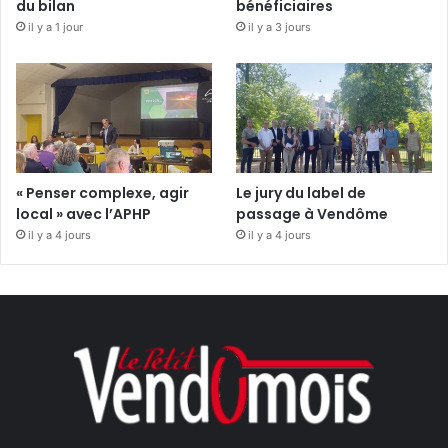
du bilan
bénéficiaires
il y a 1 jour
il y a 3 jours
« Penser complexe, agir
Le jury du label de
local » avec l’APHP
passage à Vendôme
il y a 4 jours
il y a 4 jours