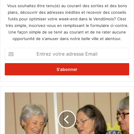
Vous souhaitez être tenu(e) au courant des sorties et des bons
plans, découvrir des adresses inédites et recevoir des conseils
futés pour optimiser votre week-end dans le Vendômois? C’est
très simple, inscrivez-vous en remplissant le formulaire ci-contre.
Une façon simple de se tenir au courant et de ne rater aucune
opportunité de s'amuser dans notre belle ville et alentour.
E
n
t
r
e
z
v
o
U
t
n
r
e
e
a
a
i
d
d
r
e