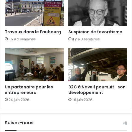
s
à
a
L
u
a
V
B
i
o
Travaux dans le Faubourg
Suspicion de favoritisme
e
u
il y a 2 semaines
il y a 3 semaines
t
c
n
h
a
a
m
r
d
i
è
r
Un partenaire pour les
B2C à Naveil poursuit son
e
entrepreneurs
développement
24 juin 2026
16 juin 2026
Suivez-nous