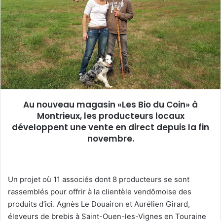
e
r
u
n
c
o
u
r
r
Au nouveau magasin «Les Bio du Coin» à
i
Montrieux, les producteurs locaux
e
développent une vente en direct depuis la fin
l
novembre.
Un projet où 11 associés dont 8 producteurs se sont
rassemblés pour offrir à la clientèle vendômoise des
produits d’ici. Agnès Le Douairon et Aurélien Girard,
éleveurs de brebis à Saint-Ouen-les-Vignes en Touraine