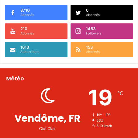
8710
0
Abonnés
Abonnés
210
1483
Abonnés
Followers
1613
153
Subscribers
Abonnés
Météo
19
℃
Vendôme, FR
19º - 19º
56%
5.13 km/h
Ciel Clair