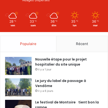
28
33
36
35
36
℃
℃
℃
℃
℃
ven
sam
dim
lun
mar
Populaire
Récent
Nouvelle étape pour le projet
hospitalier du site unique
il y a 1 jour
Le jury du label de passage à
Vendôme
il y a 6 jours
Le festival de Montoire tient bon la
rampe