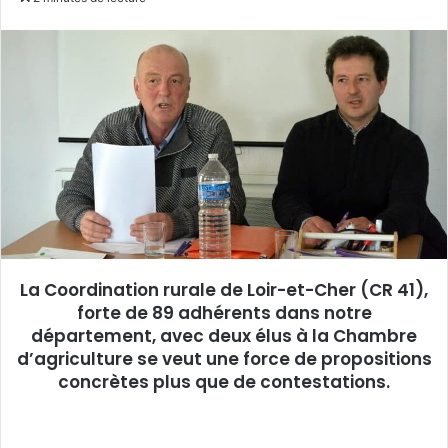
v
o
y
e
r
u
n
c
o
u
r
r
La Coordination rurale de Loir-et-Cher (CR 41),
i
forte de 89 adhérents dans notre
e
département, avec deux élus à la Chambre
l
d’agriculture se veut une force de propositions
concrètes plus que de contestations.