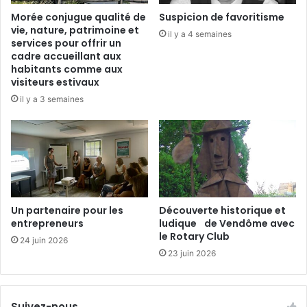
e
Morée conjugue qualité de
Suspicion de favoritisme
e
vie, nature, patrimoine et
il y a 4 semaines
t
services pour offrir un
p
cadre accueillant aux
é
habitants comme aux
r
visiteurs estivaux
i
il y a 3 semaines
s
c
o
l
a
i
r
Un partenaire pour les
Découverte historique et
e
entrepreneurs
ludique de Vendôme avec
e
le Rotary Club
n
24 juin 2026
p
23 juin 2026
a
i
l
Suivez-nous