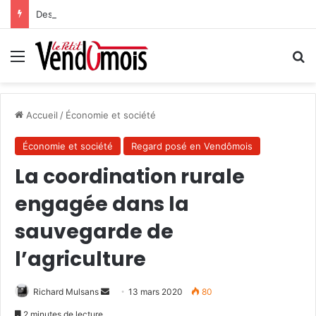
Des projets futurs pour les aidants
Menu
R
Accueil
/
Économie et société
Économie et société
Regard posé en Vendômois
La coordination rurale
engagée dans la
sauvegarde de
l’agriculture
Richard Mulsans
E
13 mars 2020
80
n
2 minutes de lecture