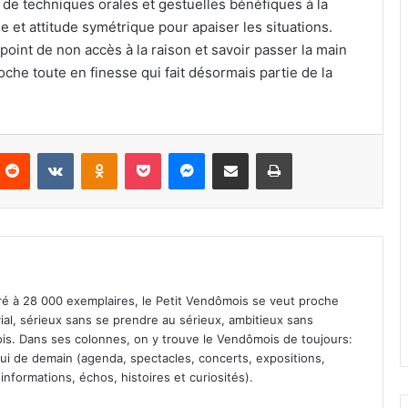
ion de techniques orales et gestuelles bénéfiques à la
 et attitude symétrique pour apaiser les situations.
e point de non accès à la raison et savoir passer la main
oche toute en finesse qui fait désormais partie de la
Reddit
VKontakte
Odnoklassniki
Pocket
Messenger
Partager par email
Imprimer
iré à 28 000 exemplaires, le Petit Vendômois se veut proche
vial, sérieux sans se prendre au sérieux, ambitieux sans
s. Dans ses colonnes, on y trouve le Vendômois de toujours:
 celui de demain (agenda, spectacles, concerts, expositions,
informations, échos, histoires et curiosités).