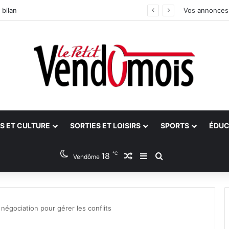
 bilan
Vos annonces
S ET CULTURE
SORTIES ET LOISIRS
SPORTS
ÉDUC
℃
18
Article Aléatoire
Sidebar (barre latéra
Rechercher
Vendôme
 négociation pour gérer les conflits