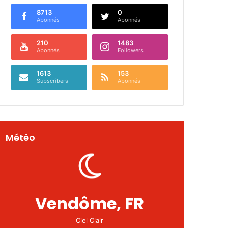
8713
0
Abonnés
Abonnés
210
1483
Abonnés
Followers
1613
153
Subscribers
Abonnés
Météo
Vendôme, FR
Ciel Clair