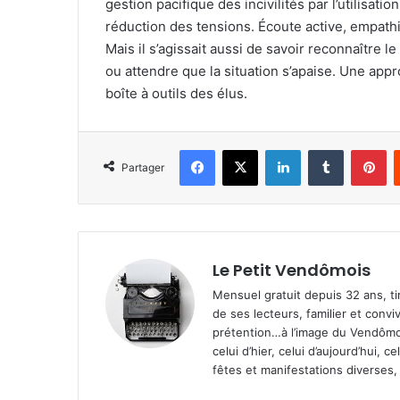
gestion pacifique des incivilités par l’utilisat
réduction des tensions. Écoute active, empathie
Mais il s’agissait aussi de savoir reconnaître l
ou attendre que la situation s’apaise. Une appr
boîte à outils des élus.
Facebook
X
Linkedin
Tumblr
Pinterest
Partager
Le Petit Vendômois
Mensuel gratuit depuis 32 ans, t
de ses lecteurs, familier et convi
prétention…à l’image du Vendômoi
celui d’hier, celui d’aujourd’hui,
fêtes et manifestations diverses, 