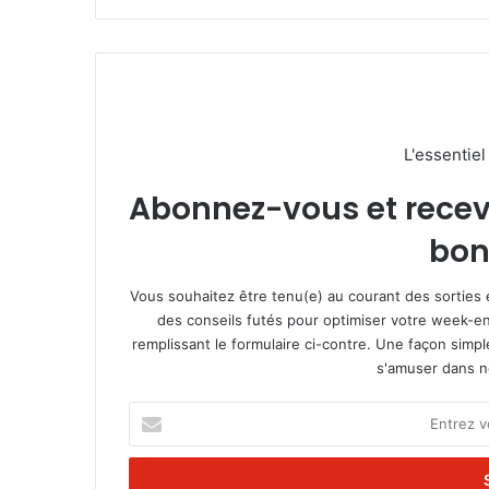
L'essentie
Abonnez-vous et recevez
bon
Vous souhaitez être tenu(e) au courant des sorties 
des conseils futés pour optimiser votre week-en
remplissant le formulaire ci-contre. Une façon simp
s'amuser dans not
E
n
t
r