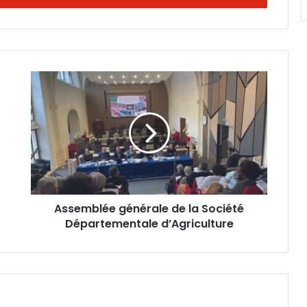
A
s
s
e
m
b
l
é
e
Assemblée générale de la Société
g
Départementale d’Agriculture
é
n
é
r
a
l