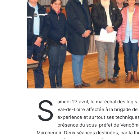
r
r
i
e
l
S
amedi 27 avril, le maréchal des logis
Val-de-Loire affectée à la brigade 
expérience et surtout ses techniques
présence du sous-préfet de Vendôme, 
Marchenoir. Deux séances destinées, par la théo