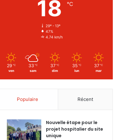
18
℃
29º - 13º
47%
4.74 km/h
29
33
37
35
37
℃
℃
℃
℃
℃
ven
sam
dim
lun
mar
Populaire
Récent
Nouvelle étape pour le
projet hospitalier du site
unique