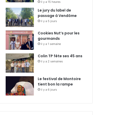
il y a 15 heures
Le jury du label de
passage à Vendôme
il y a 5 jours
Cookies Nut’s pour les
gourmands
il y a 1 semaine
Colin TP fête ses 45 ans
il y a 2 semaines
Le festival de Montoire
tient bon la rampe
il y a 6 jours