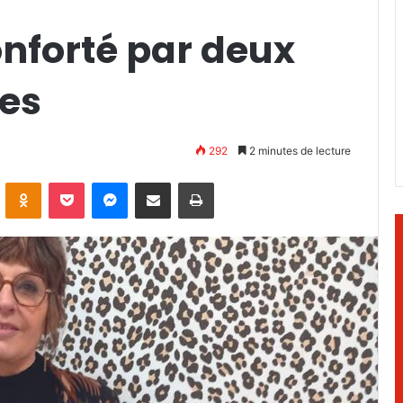
onforté par deux
nes
292
2 minutes de lecture
ontakte
Odnoklassniki
Pocket
Messenger
Partager par email
Imprimer