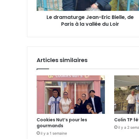
t
s
u
e
Le dramaturge Jean-Eric Bielle, de
r
E
Paris à la vallée du Loir
g
m
e
a
J
i
e
l
a
n
Articles similaires
-
E
r
i
c
B
i
e
l
Cookies Nut’s pour les
Colin TP fê
l
gourmands
e
il y a 2 sem
il y a 1 semaine
,