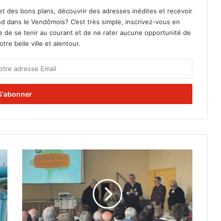
et des bons plans, découvrir des adresses inédites et recevoir
d dans le Vendômois? C’est très simple, inscrivez-vous en
le de se tenir au courant et de ne rater aucune opportunité de
re belle ville et alentour.
S
e
n
s
i
b
i