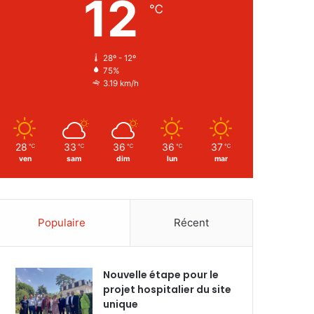
12
℃
28º - 12º
75%
3.19 km/h
28
33
36
36
37
℃
℃
℃
℃
℃
ven
sam
dim
lun
mar
Populaire
Récent
Nouvelle étape pour le
projet hospitalier du site
unique