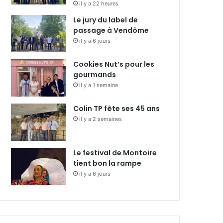
il y a 22 heures
Le jury du label de
passage à Vendôme
il y a 6 jours
Cookies Nut’s pour les
gourmands
il y a 1 semaine
Colin TP fête ses 45 ans
il y a 2 semaines
Le festival de Montoire
tient bon la rampe
il y a 6 jours