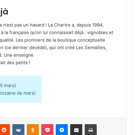
éjà
n’est pas un hasard ! La Chartre a, depuis 1994,
à la française qu’on lui connaissait déjà : vignobles et
alité. Les pionniers de la boutique conceptuelle
on (ce dernier décédé), qui ont créé Les Semailles,
d. Une enseigne
it des petits !
15 mars)
uinzaine de mars)
Reddit
VKontakte
Odnoklassniki
Pocket
Messenger
Partager par email
Imprimer