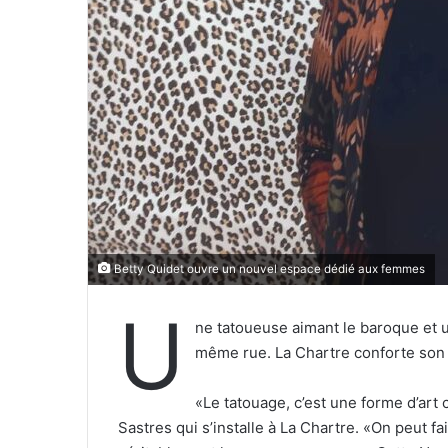
r
r
i
e
l
Betty Quidet ouvre un nouvel espace dédié aux femmes
U
ne tatoueuse aimant le baroque et u
même rue. La Chartre conforte son at
«Le tatouage, c’est une forme d’art
Sastres qui s’installe à La Chartre. «On peut 