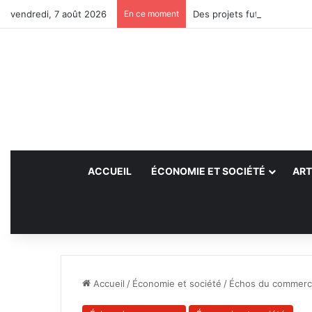
vendredi, 7 août 2026
En ce moment
Des projets futurs pour les
ACCUEIL
ÉCONOMIE ET SOCIÉTÉ
ART
Accueil
/
Économie et société
/
Échos du commer