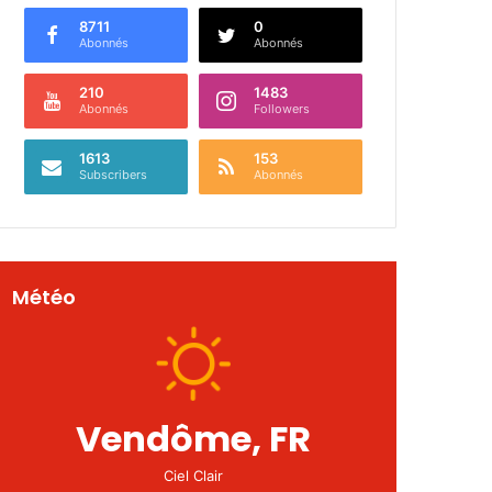
8711
0
Abonnés
Abonnés
210
1483
Abonnés
Followers
1613
153
Subscribers
Abonnés
Météo
Vendôme, FR
Ciel Clair