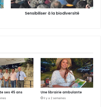
l
i
Sensibiliser à la biodiversité
s
e
r
à
l
a
b
i
o
d
i
v
e
r
s
i
te ses 45 ans
Une librairie ambulante
t
é
aines
il y a 2 semaines