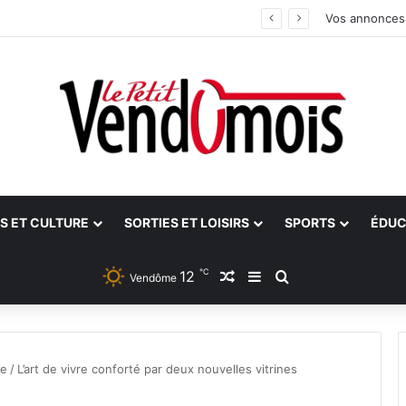
 aidants
Vos annonces
S ET CULTURE
SORTIES ET LOISIRS
SPORTS
ÉDUC
℃
12
Article Aléatoire
Sidebar (barre latéra
Rechercher
Vendôme
ce
/
L’art de vivre conforté par deux nouvelles vitrines