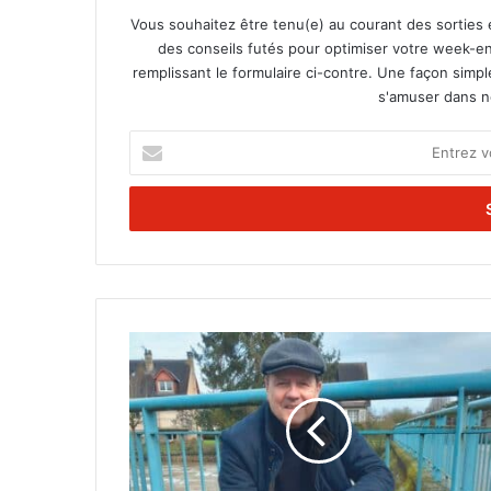
Vous souhaitez être tenu(e) au courant des sorties 
des conseils futés pour optimiser votre week-en
remplissant le formulaire ci-contre. Une façon simp
s'amuser dans not
E
n
t
r
e
z
v
o
t
L
r
e
e
d
a
r
d
a
r
m
e
a
s