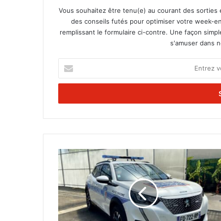
Vous souhaitez être tenu(e) au courant des sorties 
des conseils futés pour optimiser votre week-en
remplissant le formulaire ci-contre. Une façon simp
s'amuser dans not
E
n
t
r
e
z
v
o
t
ç
r
a
e
r
a
o
d
u
r
l
e
e
s