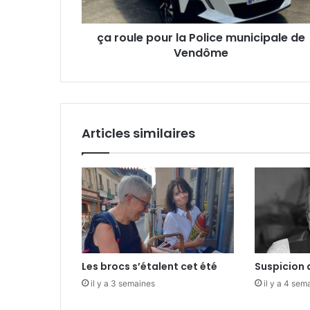
p
s
o
e
ça roule pour la Police municipale de
u
E
Vendôme
r
m
l
a
a
i
P
l
o
l
Articles similaires
i
c
e
m
u
n
i
c
i
Les brocs s’étalent cet été
Suspicion 
p
a
il y a 3 semaines
il y a 4 sem
l