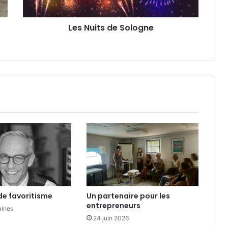
s
d
Les Nuits de Sologne
e
S
o
l
o
g
n
e
de favoritisme
Un partenaire pour les
entrepreneurs
aines
24 juin 2026