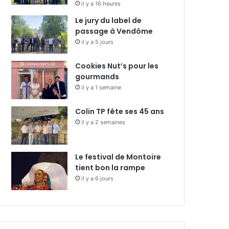
il y a 16 heures
Le jury du label de
passage à Vendôme
il y a 5 jours
Cookies Nut’s pour les
gourmands
il y a 1 semaine
Colin TP fête ses 45 ans
il y a 2 semaines
Le festival de Montoire
tient bon la rampe
il y a 6 jours