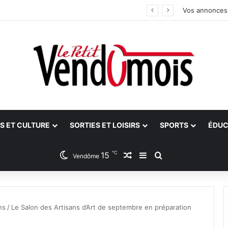
 aidants
Vos annonces
S ET CULTURE
SORTIES ET LOISIRS
SPORTS
ÉDUC
℃
15
Article Aléatoire
Sidebar (barre latéra
Rechercher
Vendôme
ns
/
Le Salon des Artisans d’Art de septembre en préparation