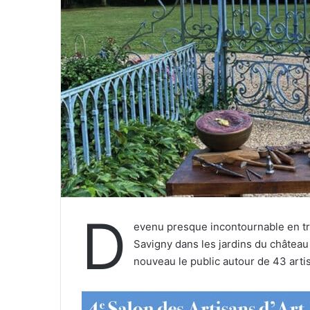
r
r
i
e
l
D
evenu presque incontournable en tro
Savigny dans les jardins du château 
nouveau le public autour de 43 arti