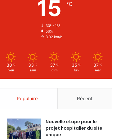
15
℃
30º - 13º
56%
3.92 km/h
30
33
37
35
37
℃
℃
℃
℃
℃
ven
sam
dim
lun
mar
Populaire
Récent
Nouvelle étape pour le
projet hospitalier du site
unique