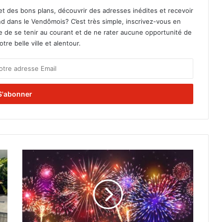
et des bons plans, découvrir des adresses inédites et recevoir
d dans le Vendômois? C’est très simple, inscrivez-vous en
le de se tenir au courant et de ne rater aucune opportunité de
re belle ville et alentour.
L
e
s
N
u
i
t