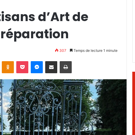
tisans d’Art de
réparation
307
Temps de lecture 1 minute
ontakte
Odnoklassniki
Pocket
Messenger
Partager par email
Imprimer