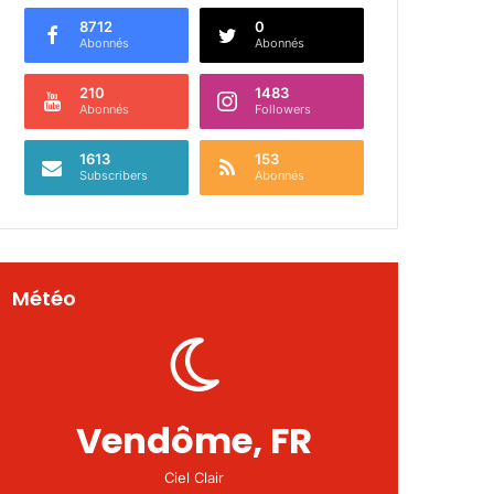
8712
0
Abonnés
Abonnés
210
1483
Abonnés
Followers
1613
153
Subscribers
Abonnés
Météo
Vendôme, FR
Ciel Clair