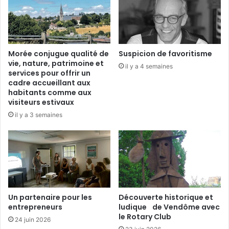
e
s
,
p
l
Morée conjugue qualité de
Suspicion de favoritisme
u
vie, nature, patrimoine et
il y a 4 semaines
s
services pour offrir un
d
cadre accueillant aux
e
habitants comme aux
visiteurs estivaux
r
e
il y a 3 semaines
c
y
c
l
a
g
e
Un partenaire pour les
Découverte historique et
s
entrepreneurs
ludique de Vendôme avec
»
le Rotary Club
24 juin 2026