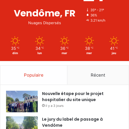
Vendôme, FR
35º - 21º
36%
3.21 km/h
Nuages Dispersés
35
34
36
38
41
℃
℃
℃
℃
℃
dim
lun
mar
mer
jeu
Populaire
Récent
Nouvelle étape pour le projet
hospitalier du site unique
il y a 3 jours
Le jury du label de passage à
Vendôme