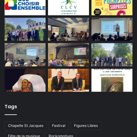
Tags
Chapelle St Jacques
Festival
Figures Libres
Fête de la musique
Rockomotives