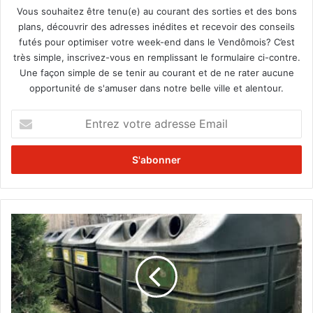
Vous souhaitez être tenu(e) au courant des sorties et des bons
plans, découvrir des adresses inédites et recevoir des conseils
futés pour optimiser votre week-end dans le Vendômois? C’est
très simple, inscrivez-vous en remplissant le formulaire ci-contre.
Une façon simple de se tenir au courant et de ne rater aucune
opportunité de s'amuser dans notre belle ville et alentour.
E
n
t
r
e
z
v
o
P
t
o
r
u
e
b
a
e
d
l
r
l