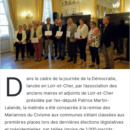
y
e
r
u
n
c
o
u
r
r
i
D
e
ans le cadre de la journée de la Démocratie,
l
lancée en Loir-et-Cher, par l’association des
anciens maires et adjoints de Loir-et-Cher
présidée par l’ex-député Patrice Martin-
Lalande, la matinée a été consacrée à la remise des
Mariannes du Civisme aux communes s’étant classées aux
premières places lors des dernières élections législatives
et présidentielles, par tailles (moins de 1.000 inscrits ;