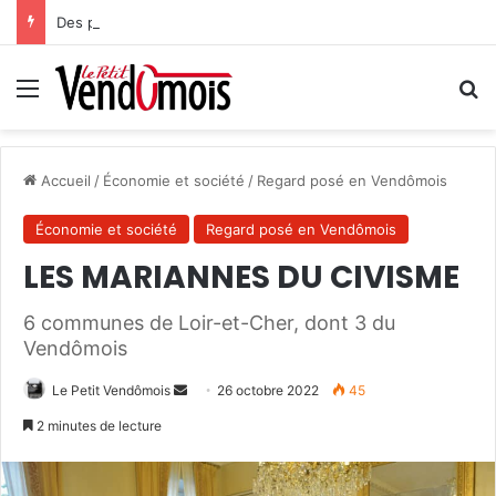
Des projets futurs pour les aidants
Menu
R
Accueil
/
Économie et société
/
Regard posé en Vendômois
Économie et société
Regard posé en Vendômois
LES MARIANNES DU CIVISME
6 communes de Loir-et-Cher, dont 3 du
Vendômois
Le Petit Vendômois
E
26 octobre 2022
45
n
2 minutes de lecture
v
o