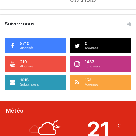
23 juin 2026
Suivez-nous
8710
0
Abonnés
Abonnés
210
1483
Abonnés
Followers
1615
153
Subscribers
Abonnés
Météo
21
℃