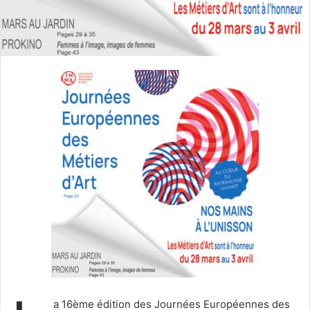
u
n
c
o
u
r
r
i
e
l
a 16ème édition des Journées Européennes des