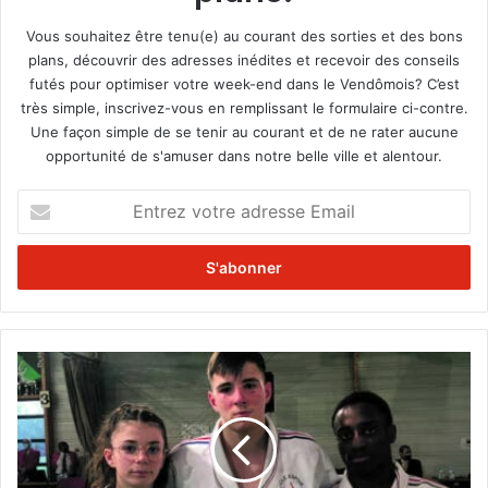
Vous souhaitez être tenu(e) au courant des sorties et des bons
plans, découvrir des adresses inédites et recevoir des conseils
futés pour optimiser votre week-end dans le Vendômois? C’est
très simple, inscrivez-vous en remplissant le formulaire ci-contre.
Une façon simple de se tenir au courant et de ne rater aucune
opportunité de s'amuser dans notre belle ville et alentour.
E
n
t
r
e
z
v
o
L
t
’
r
U
e
S
a
V
d
J