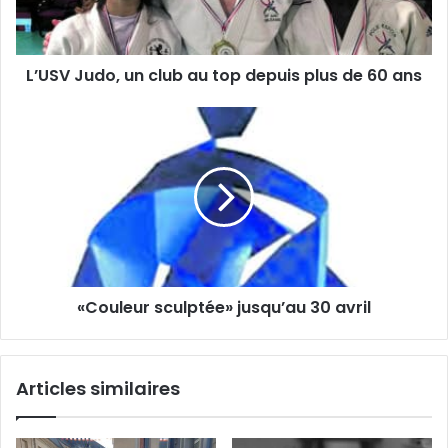
r
u
e
d
s
o
s
L’USV Judo, un club au top depuis plus de 60 ans
,
e
u
E
n
«
m
c
C
a
l
o
i
u
u
l
b
l
a
e
u
u
t
r
o
s
«Couleur sculptée» jusqu’au 30 avril
p
c
d
u
e
l
p
p
Articles similaires
u
t
i
é
s
e