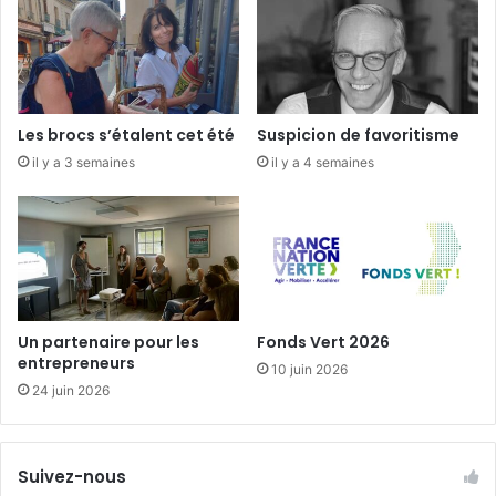
p
»
l
j
u
u
s
s
d
q
e
u
Les brocs s’étalent cet été
Suspicion de favoritisme
6
’
il y a 3 semaines
il y a 4 semaines
0
a
a
u
n
3
s
0
a
v
r
i
Un partenaire pour les
Fonds Vert 2026
l
entrepreneurs
10 juin 2026
24 juin 2026
Suivez-nous