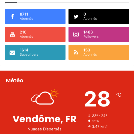
8711
0
Abonnés
Abonnés
210
1483
Abonnés
Followers
1614
153
Subscribers
Abonnés
Météo
28
℃
Vendôme, FR
33º - 24º
35%
3.47 km/h
Nuages Dispersés