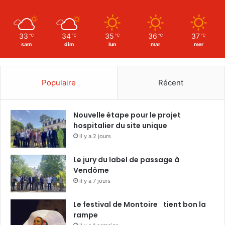
33
34
35
36
37
℃
℃
℃
℃
℃
sam
dim
lun
mar
mer
Populaire
Récent
Nouvelle étape pour le projet
hospitalier du site unique
il y a 2 jours
Le jury du label de passage à
Vendôme
il y a 7 jours
Le festival de Montoire tient bon la
rampe