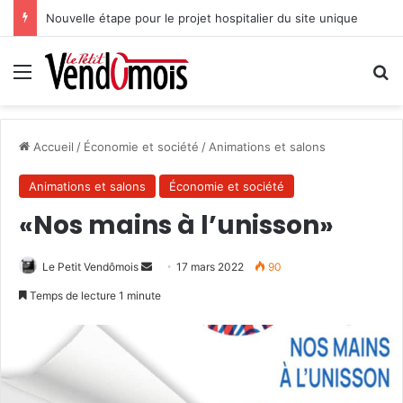
Nouvelle étape pour le projet hospitalier du site unique
Menu
R
Accueil
/
Économie et société
/
Animations et salons
Animations et salons
Économie et société
«Nos mains à l’unisson»
Le Petit Vendômois
E
17 mars 2022
90
n
Temps de lecture 1 minute
v
o
y
e
r