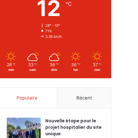
12
℃
28º - 12º
71%
3.38 km/h
28
33
36
36
37
℃
℃
℃
℃
℃
ven
sam
dim
lun
mar
Populaire
Récent
Nouvelle étape pour le
projet hospitalier du site
unique