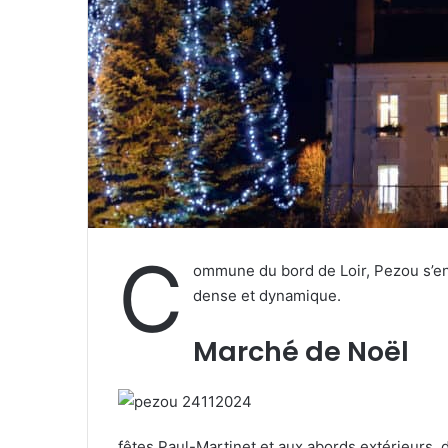
e
l
C
ommune du bord de Loir, Pezou s’enor
dense et dynamique.
Marché de Noël
fêtes Paul-Martinet et aux abords extérieurs,