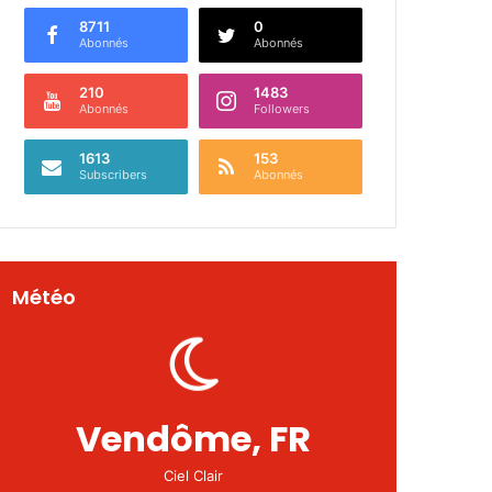
8711
0
Abonnés
Abonnés
210
1483
Abonnés
Followers
1613
153
Subscribers
Abonnés
Météo
Vendôme, FR
Ciel Clair