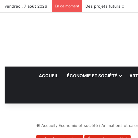
vendredi, 7 août 2026
En ce moment
Des projets futurs pour les
ACCUEIL
ÉCONOMIE ET SOCIÉTÉ
ART
Accueil
/
Économie et société
/
Animations et salo