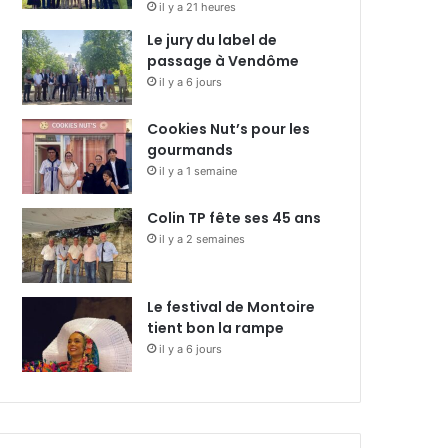
il y a 21 heures
Le jury du label de
passage à Vendôme
il y a 6 jours
Cookies Nut’s pour les
gourmands
il y a 1 semaine
Colin TP fête ses 45 ans
il y a 2 semaines
Le festival de Montoire
tient bon la rampe
il y a 6 jours