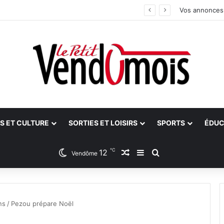
 aidants
Vos annonces
S ET CULTURE
SORTIES ET LOISIRS
SPORTS
ÉDUC
℃
12
Article Aléatoire
Sidebar (barre latéra
Rechercher
Vendôme
ns
/
Pezou prépare Noël