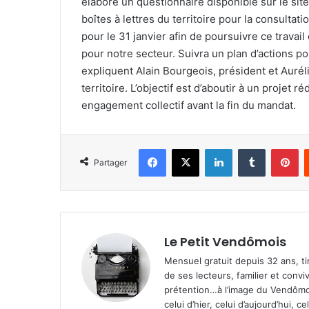
élaboré un questionnaire disponible sur le site
boîtes à lettres du territoire pour la consulta
pour le 31 janvier afin de poursuivre ce trava
pour notre secteur. Suivra un plan d’actions 
expliquent Alain Bourgeois, président et Auré
territoire. L’objectif est d’aboutir à un projet 
engagement collectif avant la fin du mandat.
Facebook
X
Linkedin
Tumblr
Pinterest
Partager
Le Petit Vendômois
Mensuel gratuit depuis 32 ans, t
de ses lecteurs, familier et convi
prétention…à l’image du Vendômoi
celui d’hier, celui d’aujourd’hui,