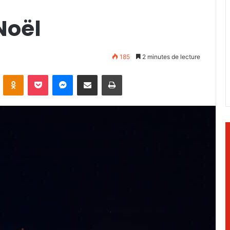
Noël
185
2 minutes de lecture
ontakte
Odnoklassniki
Pocket
Messenger
Partager par email
Imprimer