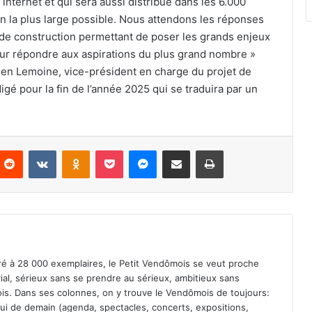
 internet et qui sera aussi distribué dans les 6.000
tion la plus large possible. Nous attendons les réponses
il de construction permettant de poser les grands enjeux
pour répondre aux aspirations du plus grand nombre »
lien Lemoine, vice-président en charge du projet de
rédigé pour la fin de l’année 2025 qui se traduira par un
Reddit
VKontakte
Odnoklassniki
Pocket
Messenger
Partager par email
Imprimer
iré à 28 000 exemplaires, le Petit Vendômois se veut proche
vial, sérieux sans se prendre au sérieux, ambitieux sans
s. Dans ses colonnes, on y trouve le Vendômois de toujours:
 celui de demain (agenda, spectacles, concerts, expositions,