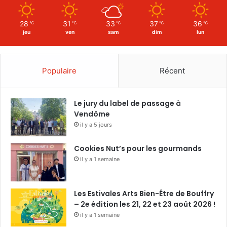
28
31
33
37
36
℃
℃
℃
℃
℃
jeu
ven
sam
dim
lun
Populaire
Récent
Le jury du label de passage à
Vendôme
il y a 5 jours
Cookies Nut’s pour les gourmands
il y a 1 semaine
Les Estivales Arts Bien-Être de Bouffry
– 2e édition les 21, 22 et 23 août 2026 !
il y a 1 semaine