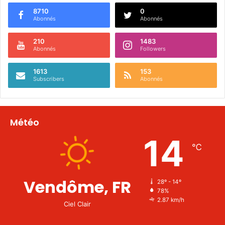
8710
0
Abonnés
Abonnés
210
1483
Abonnés
Followers
1613
153
Subscribers
Abonnés
Météo
14
℃
Vendôme, FR
28º - 14º
78%
2.87 km/h
Ciel Clair