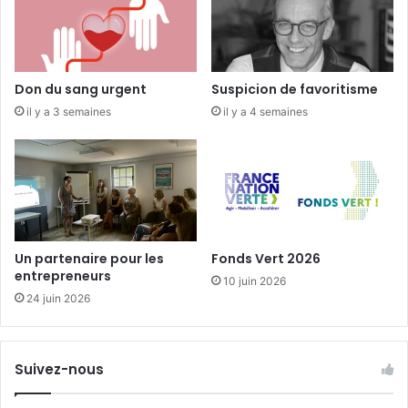
n
t
e
d
’
Don du sang urgent
Suspicion de favoritisme
o
il y a 3 semaines
il y a 4 semaines
c
t
o
b
r
e
Un partenaire pour les
Fonds Vert 2026
entrepreneurs
10 juin 2026
24 juin 2026
Suivez-nous