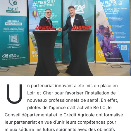
y
e
r
u
n
c
o
u
r
r
i
U
e
n partenariat innovant a été mis en place en
l
Loir-et-Cher pour favoriser l’installation de
nouveaux professionnels de santé. En effet,
pilotes de l’agence d’attractivité Be LC, le
Conseil départemental et le Crédit Agricole ont formalisé
leur partenariat en vue d’unir leurs compétences pour
mieux séduire les futurs soignants avec des objectifs