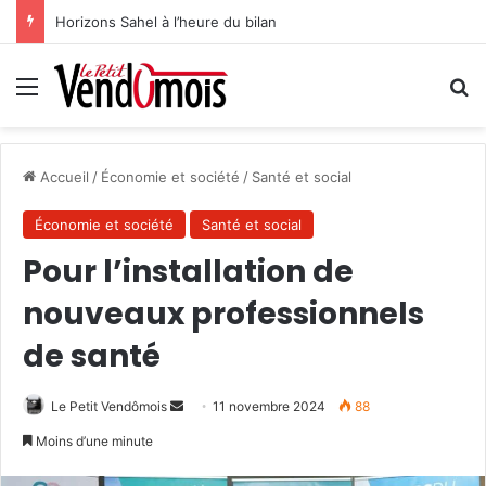
Horizons Sahel à l’heure du bilan
Menu
R
Accueil
/
Économie et société
/
Santé et social
Économie et société
Santé et social
Pour l’installation de
nouveaux professionnels
de santé
Le Petit Vendômois
E
11 novembre 2024
88
n
Moins d’une minute
v
o