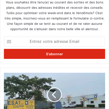
Vous souhaitez être tenu(e) au courant des sorties et des bons
plans, découvrir des adresses inédites et recevoir des conseils
futés pour optimiser votre week-end dans le Vendômois? C’est
très simple, inscrivez-vous en remplissant le formulaire ci-contre.
Une façon simple de se tenir au courant et de ne rater aucune
opportunité de s'amuser dans notre belle ville et alentour.
E
n
t
r
e
z
v
o
3
t
0
r
a
e
n
a
s
d
a
r
u