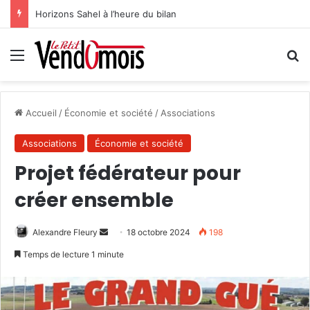
Horizons Sahel à l’heure du bilan
Menu
R
Accueil
/
Économie et société
/
Associations
Associations
Économie et société
Projet fédérateur pour
créer ensemble
Alexandre Fleury
E
18 octobre 2024
198
n
Temps de lecture 1 minute
v
o
y