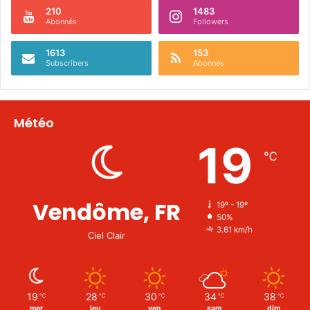
210
1483
Abonnés
Followers
1613
153
Subscribers
Abonnés
Météo
19
℃
Vendôme, FR
19º - 19º
50%
3.61 km/h
Ciel Clair
19
28
30
34
38
℃
℃
℃
℃
℃
mer
jeu
ven
sam
dim