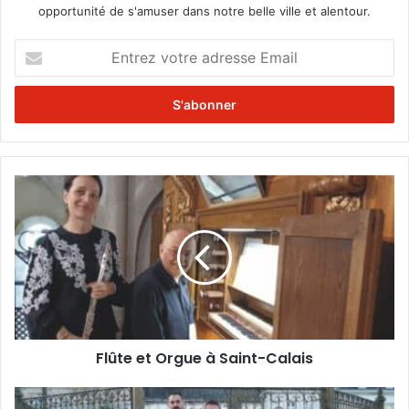
opportunité de s'amuser dans notre belle ville et alentour.
E
n
t
r
e
z
v
o
F
t
l
r
û
e
t
a
e
d
e
r
t
e
O
s
r
s
Flûte et Orgue à Saint-Calais
g
e
u
E
e
D