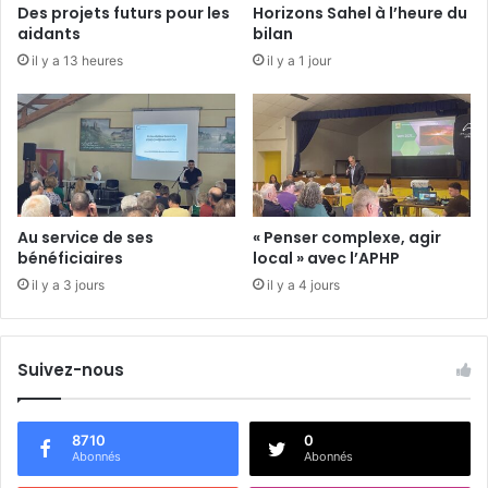
Des projets futurs pour les
Horizons Sahel à l’heure du
é
aidants
bilan
s
il y a 13 heures
il y a 1 jour
e
n
t
a
t
i
o
n
Au service de ses
« Penser complexe, agir
e
bénéficiaires
local » avec l’APHP
s
il y a 3 jours
il y a 4 jours
t
a
n
n
Suivez-nous
u
l
é
8710
0
e
Abonnés
Abonnés
»