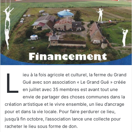
e
r
u
n
c
o
u
r
r
i
L
e
ieu à la fois agricole et culturel, la ferme du Grand
l
Gué avec son association « Le Grand Gué » créée
en juillet avec 35 membres est avant tout une
envie de partager des choses communes dans la
création artistique et le vivre ensemble, un lieu d’ancrage
pour et dans la vie locale. Pour faire perdurer ce lieu,
jusqu’à fin octobre, l’association lance une collecte pour
racheter le lieu sous forme de don.