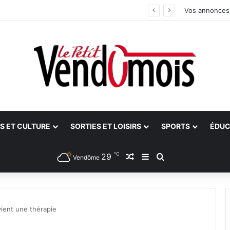
Vos annonces
S ET CULTURE
SORTIES ET LOISIRS
SPORTS
ÉDUC
℃
29
Article Aléatoire
Sidebar (barre latéra
Rechercher
Vendôme
ient une thérapie