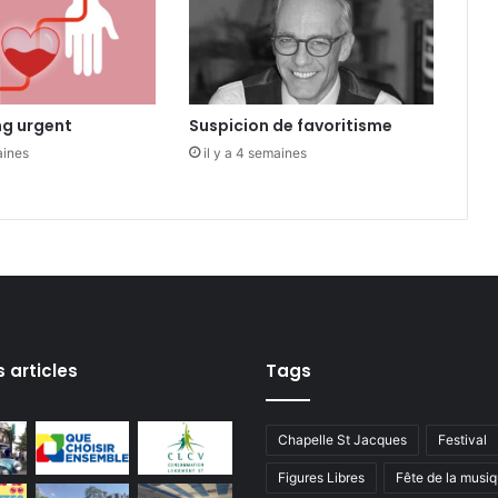
à
M
e
s
l
ng urgent
Suspicion de favoritisme
a
aines
il y a 4 semaines
y
s articles
Tags
Chapelle St Jacques
Festival
Figures Libres
Fête de la musi