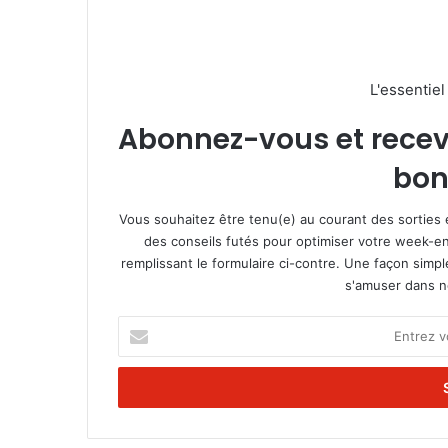
L'essentie
Abonnez-vous et recevez
bon
Vous souhaitez être tenu(e) au courant des sorties 
des conseils futés pour optimiser votre week-en
remplissant le formulaire ci-contre. Une façon simp
s'amuser dans not
E
n
t
r
e
z