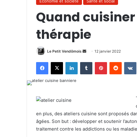
Économie et société
Santé et social
Quand cuisiner
thérapie
Le Petit Vendômois
E
12 janvier 2022
n
Facebook
X
Linkedin
Tumblr
Pinterest
Reddit
VK
v
o
y
e
r
u
n
en plus, des ateliers cuisine sont proposés d
c
âgées. Son but : développer et soutenir l’auto
o
traitement contre les addictions ou les malad
u