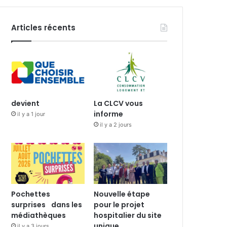
Articles récents
devient
La CLCV vous
informe
il y a 1 jour
il y a 2 jours
Pochettes
Nouvelle étape
surprises dans les
pour le projet
médiathèques
hospitalier du site
unique
il y a 3 jours