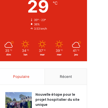
29
℃
35º - 23º
36%
3.53 km/h
35
34
37
39
41
℃
℃
℃
℃
℃
dim
lun
mar
mer
jeu
Populaire
Récent
Nouvelle étape pour le
projet hospitalier du site
unique