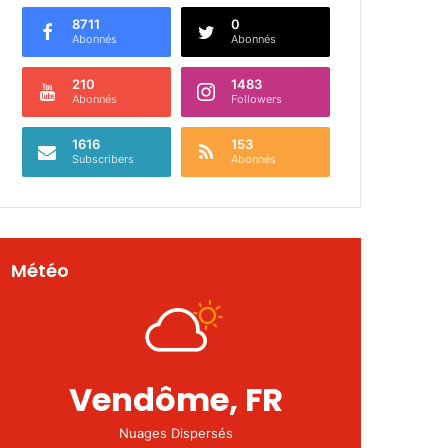
8711
0
Abonnés
Abonnés
210
1483
Abonnés
Followers
1616
153
Subscribers
Abonnés
Météo
Vendôme, FR
Nuages Dispersés