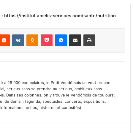
 : https://institut.amelis-services.com/sante/nutrition
Reddit
VKontakte
Odnoklassniki
Pocket
Messenger
Partager par email
Imprimer
iré à 28 000 exemplaires, le Petit Vendômois se veut proche
vial, sérieux sans se prendre au sérieux, ambitieux sans
s. Dans ses colonnes, on y trouve le Vendômois de toujours:
 celui de demain (agenda, spectacles, concerts, expositions,
informations, échos, histoires et curiosités).