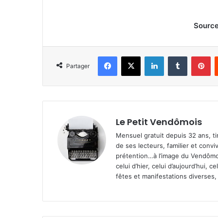
Source
Facebook
X
Linkedin
Tumblr
Pinterest
Partager
Le Petit Vendômois
Mensuel gratuit depuis 32 ans, t
de ses lecteurs, familier et convi
prétention…à l’image du Vendômoi
celui d’hier, celui d’aujourd’hui,
fêtes et manifestations diverses, 