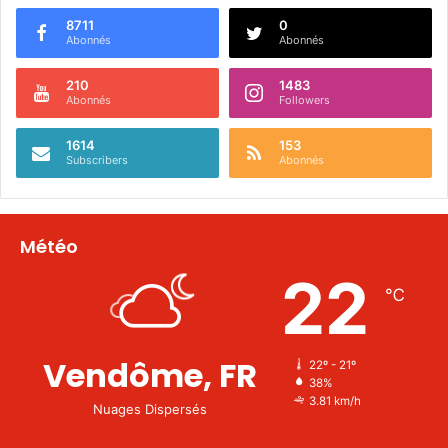
8711
0
Abonnés
Abonnés
210
1483
Abonnés
Followers
1614
153
Subscribers
Abonnés
Météo
22
℃
Vendôme, FR
22º - 21º
38%
3.81 km/h
Nuages Dispersés