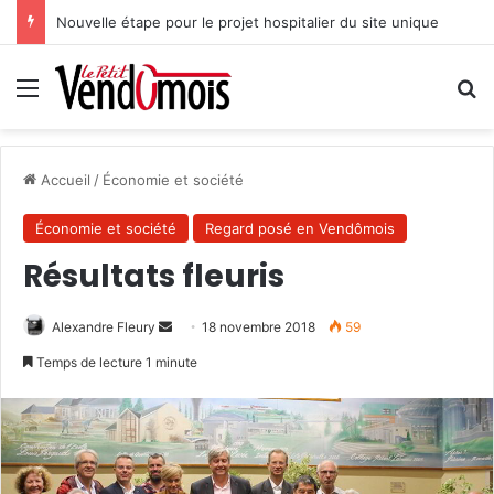
Nouvelle étape pour le projet hospitalier du site unique
Menu
R
Accueil
/
Économie et société
Économie et société
Regard posé en Vendômois
Résultats fleuris
Alexandre Fleury
E
18 novembre 2018
59
n
Temps de lecture 1 minute
v
o
y
e
r