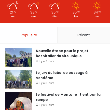
21
33
35
35
34
℃
℃
℃
℃
℃
ven
sam
dim
lun
mar
Populaire
Récent
Nouvelle étape pour le projet
hospitalier du site unique
il y a 2 jours
Le jury du label de passage à
Vendôme
il y a 6 jours
Le festival de Montoire tient bon la
rampe
il y a 6 jours