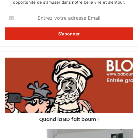
opportunité de s'amuser dans notre belle ville et alentour.
E
n
t
r
e
z
v
o
Q
t
u
r
a
e
n
a
d
d
l
r
a
e
B
s
D
s
Quand la BD fait boum !
f
e
a
E
i
C
m