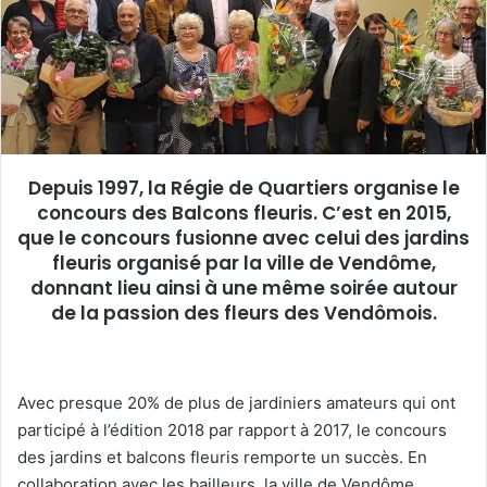
u
n
c
o
u
r
r
Depuis 1997, la Régie de Quartiers organise le
i
concours des Balcons fleuris. C’est en 2015,
e
que le concours fusionne avec celui des jardins
l
fleuris organisé par la ville de Vendôme,
donnant lieu ainsi à une même soirée autour
de la passion des fleurs des Vendômois.
Avec presque 20% de plus de jardiniers amateurs qui ont
participé à l’édition 2018 par rapport à 2017, le concours
des jardins et balcons fleuris remporte un succès. En
collaboration avec les bailleurs, la ville de Vendôme