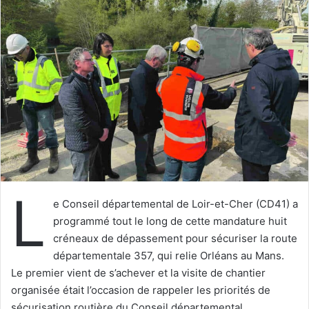
o
y
e
r
u
n
c
o
u
r
r
i
L
e
e Conseil départemental de Loir-et-Cher (CD41) a
l
programmé tout le long de cette mandature huit
créneaux de dépassement pour sécuriser la route
départementale 357, qui relie Orléans au Mans.
Le premier vient de s’achever et la visite de chantier
organisée était l’occasion de rappeler les priorités de
sécurisation routière du Conseil départemental.