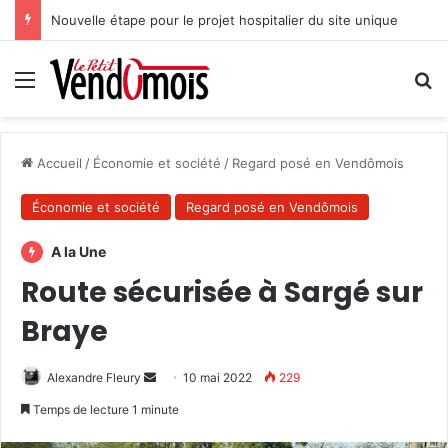
Nouvelle étape pour le projet hospitalier du site unique
Menu
R
Accueil
/
Économie et société
/
Regard posé en Vendômois
Économie et société
Regard posé en Vendômois
A la Une
Route sécurisée à Sargé sur
Braye
Alexandre Fleury
E
10 mai 2022
229
n
Temps de lecture 1 minute
v