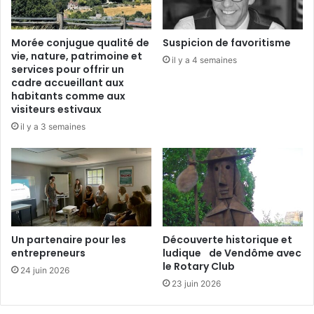
e
s
d
Morée conjugue qualité de
Suspicion de favoritisme
e
vie, nature, patrimoine et
il y a 4 semaines
l
services pour offrir un
a
cadre accueillant aux
r
habitants comme aux
visiteurs estivaux
é
p
il y a 3 semaines
a
r
a
t
i
o
n
Un partenaire pour les
Découverte historique et
entrepreneurs
ludique de Vendôme avec
le Rotary Club
24 juin 2026
23 juin 2026