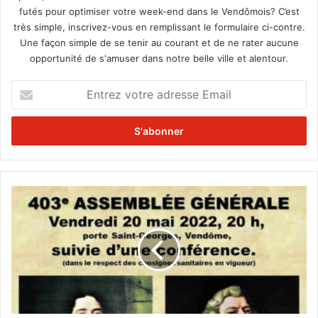
futés pour optimiser votre week-end dans le Vendômois? C’est
très simple, inscrivez-vous en remplissant le formulaire ci-contre.
Une façon simple de se tenir au courant et de ne rater aucune
opportunité de s'amuser dans notre belle ville et alentour.
E
n
t
r
e
z
v
o
4
t
0
r
3
e
e
a
A
d
G
r
d
e
e
s
l