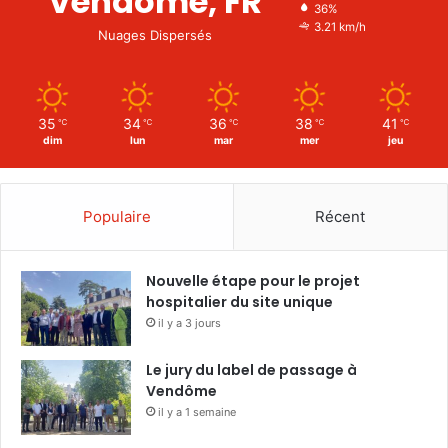
Vendôme, FR
36%
3.21 km/h
Nuages Dispersés
35
34
36
38
41
℃
℃
℃
℃
℃
dim
lun
mar
mer
jeu
Populaire
Récent
Nouvelle étape pour le projet
hospitalier du site unique
il y a 3 jours
Le jury du label de passage à
Vendôme
il y a 1 semaine