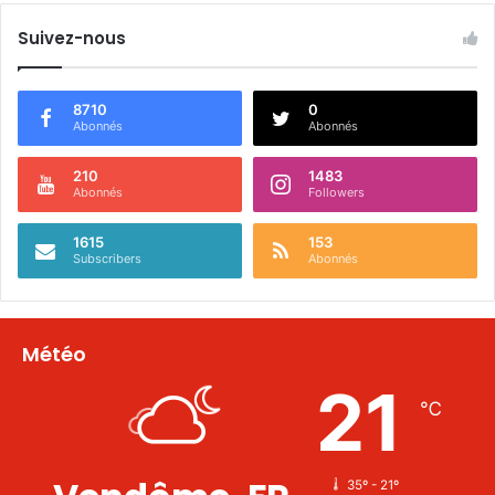
Suivez-nous
8710
0
Abonnés
Abonnés
210
1483
Abonnés
Followers
1615
153
Subscribers
Abonnés
Météo
21
℃
35º - 21º