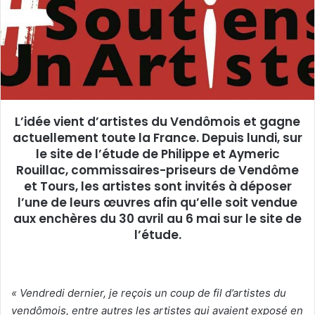
u
n
c
o
u
r
r
L’idée vient d’artistes du Vendômois et gagne
i
actuellement toute la France. Depuis lundi, sur
e
le site de l’étude de Philippe et Aymeric
l
Rouillac, commissaires-priseurs de Vendôme
et Tours, les artistes sont invités à déposer
l’une de leurs œuvres afin qu’elle soit vendue
aux enchères du 30 avril au 6 mai sur le site de
l’étude.
« Vendredi dernier, je reçois un coup de fil d’artistes du
vendômois, entre autres les artistes qui avaient exposé en