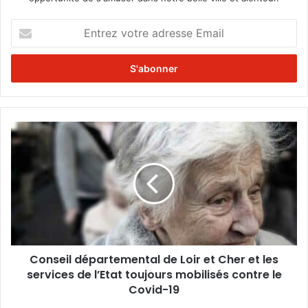
E
n
t
r
e
z
v
o
C
t
o
r
n
e
s
a
e
d
i
r
l
e
d
s
é
s
Conseil départemental de Loir et Cher et les
p
e
services de l’Etat toujours mobilisés contre le
a
E
r
Covid-19
m
t