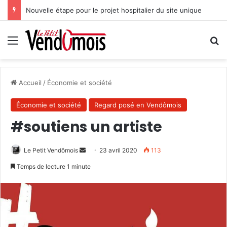
Nouvelle étape pour le projet hospitalier du site unique
Menu
R
Accueil
/
Économie et société
Économie et société
Regard posé en Vendômois
#soutiens un artiste
Le Petit Vendômois
E
23 avril 2020
113
n
Temps de lecture 1 minute
v
o
y
e
r