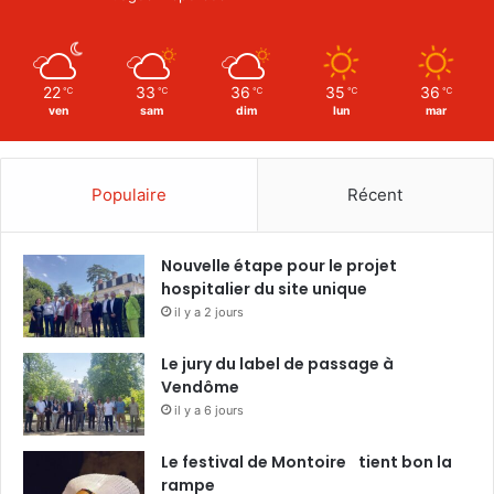
e
C
o
v
22
33
36
35
36
℃
℃
℃
℃
℃
i
ven
sam
dim
lun
mar
d
-
1
Populaire
Récent
9
Nouvelle étape pour le projet
hospitalier du site unique
il y a 2 jours
Le jury du label de passage à
Vendôme
il y a 6 jours
Le festival de Montoire tient bon la
rampe