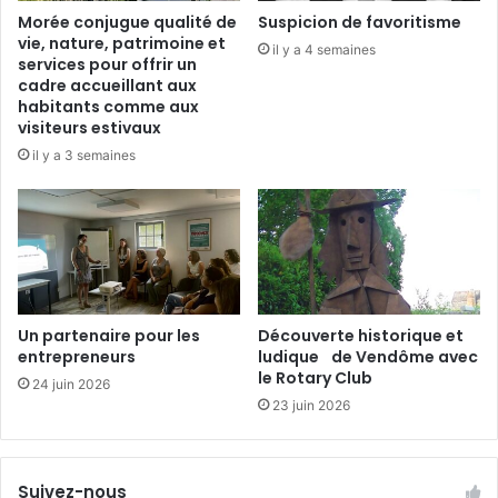
l
s
Morée conjugue qualité de
Suspicion de favoritisme
e
vie, nature, patrimoine et
il y a 4 semaines
s
services pour offrir un
s
cadre accueillant aux
e
habitants comme aux
r
visiteurs estivaux
v
il y a 3 semaines
i
c
e
s
d
e
l
’
Un partenaire pour les
Découverte historique et
entrepreneurs
ludique de Vendôme avec
E
le Rotary Club
t
24 juin 2026
a
23 juin 2026
t
t
o
Suivez-nous
u