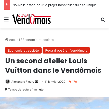
Nouvelle étape pour le projet hospitalier du site unique
Menu
R
Accueil
/
Économie et société
Économie et société
Regard posé en Vendômois
Un second atelier Louis
Vuitton dans le Vendômois
Alexandre Fleury
E
11 janvier 2020
179
n
Temps de lecture 1 minute
v
o
y