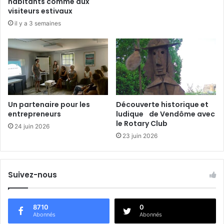
habitants comme aux
i
visiteurs estivaux
u
s
b
il y a 3 semaines
l
i
q
u
e
Un partenaire pour les
Découverte historique et
entrepreneurs
ludique de Vendôme avec
le Rotary Club
24 juin 2026
23 juin 2026
Suivez-nous
8710
0
Abonnés
Abonnés