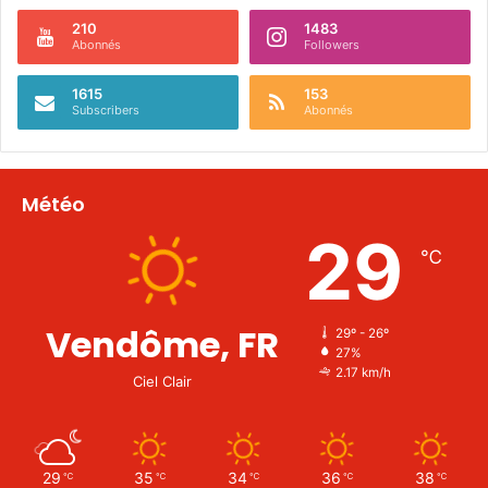
210
1483
Abonnés
Followers
1615
153
Subscribers
Abonnés
Météo
29
℃
Vendôme, FR
29º - 26º
27%
2.17 km/h
Ciel Clair
29
35
34
36
38
℃
℃
℃
℃
℃