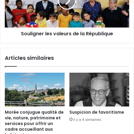
l
d
i
e
g
n
n
t
e
a
r
Souligner les valeurs de la République
l
l
e
e
a
s
p
v
Articles similaires
p
a
r
l
i
e
s
u
e
r
a
s
u
d
x
e
C
l
Morée conjugue qualité de
Suspicion de favoritisme
h
a
vie, nature, patrimoine et
il y a 4 semaines
i
R
services pour offrir un
n
é
cadre accueillant aux
o
p