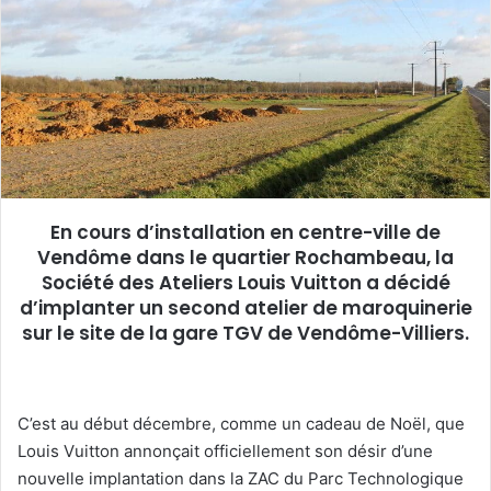
e
r
u
n
c
o
u
r
r
En cours d’installation en centre-ville de
i
Vendôme dans le quartier Rochambeau, la
e
Société des Ateliers Louis Vuitton a décidé
l
d’implanter un second atelier de maroquinerie
sur le site de la gare TGV de Vendôme-Villiers.
C’est au début décembre, comme un cadeau de Noël, que
Louis Vuitton annonçait officiellement son désir d’une
nouvelle implantation dans la ZAC du Parc Technologique