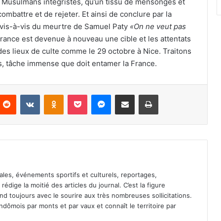
s Musulmans intégristes, qu’un tissu de mensonges et
mbattre et de rejeter. Et ainsi de conclure par la
 vis-à-vis du meurtre de Samuel Paty
«On ne veut pas
 France est devenue à nouveau une cible et les attentats
 des lieux de culte comme le 29 octobre à Nice. Traitons
, tâche immense que doit entamer la France.
Reddit
VKontakte
Odnoklassniki
Pocket
Messenger
Partager par email
Imprimer
ales, événements sportifs et culturels, reportages,
l rédige la moitié des articles du journal. C’est la figure
pond toujours avec le sourire aux très nombreuses sollicitations.
dômois par monts et par vaux et connaît le territoire par