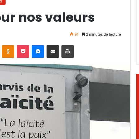
s
ur nos valeurs
91
2 minutes de lecture
ontakte
Odnoklassniki
Pocket
Messenger
Partager par email
Imprimer