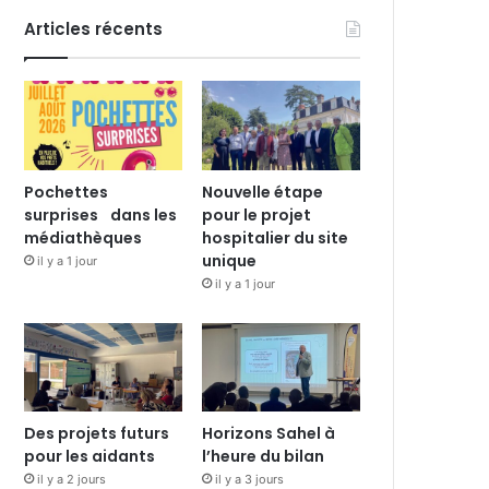
Articles récents
Pochettes
Nouvelle étape
surprises dans les
pour le projet
médiathèques
hospitalier du site
unique
il y a 1 jour
il y a 1 jour
Des projets futurs
Horizons Sahel à
pour les aidants
l’heure du bilan
il y a 2 jours
il y a 3 jours