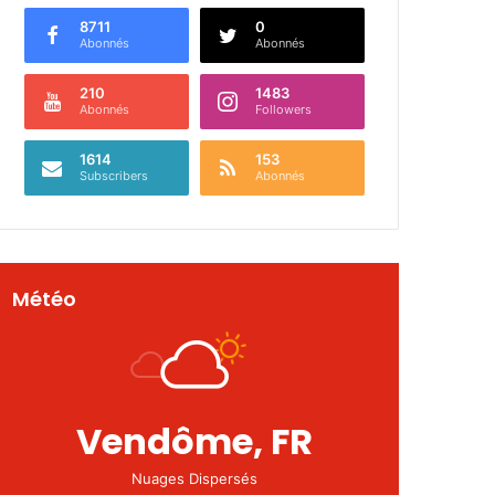
8711
0
Abonnés
Abonnés
210
1483
Abonnés
Followers
1614
153
Subscribers
Abonnés
Météo
Vendôme, FR
Nuages Dispersés