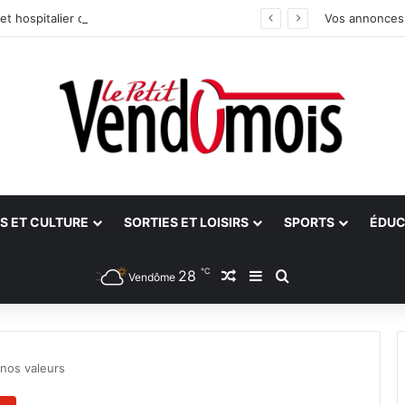
et hospitalier du site unique
Vos annonces
S ET CULTURE
SORTIES ET LOISIRS
SPORTS
ÉDUC
℃
28
Article Aléatoire
Sidebar (barre latéra
Rechercher
Vendôme
nos valeurs