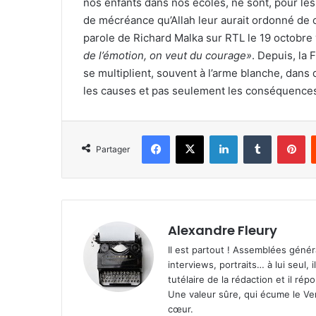
nos enfants dans nos écoles, ne sont, pour le
de mécréance qu’Allah leur aurait ordonné de co
parole de Richard Malka sur RTL le 19 octobre
de l’émotion, on veut du courage»
. Depuis, la
se multiplient, souvent à l’arme blanche, dans
les causes et pas seulement les conséquences
Facebook
X
Linkedin
Tumblr
Pinterest
Partager
Alexandre Fleury
Il est partout ! Assemblées génér
interviews, portraits… à lui seul, i
tutélaire de la rédaction et il ré
Une valeur sûre, qui écume le Ven
cœur.