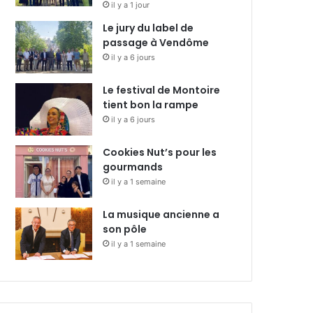
il y a 1 jour
Le jury du label de
passage à Vendôme
il y a 6 jours
Le festival de Montoire
tient bon la rampe
il y a 6 jours
Cookies Nut’s pour les
gourmands
il y a 1 semaine
La musique ancienne a
son pôle
il y a 1 semaine