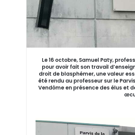
e
l
L
e 16 octobre, Samuel Paty, profess
pour avoir fait son travail d’enseign
droit de blasphémer, une valeur es
été rendu au professeur sur le Parvi
Vendôme en présence des élus et de
œcu