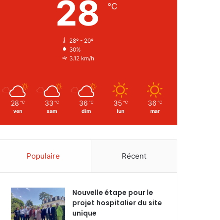
28
℃
28º - 20º
30%
3.12 km/h
28
33
36
35
36
℃
℃
℃
℃
℃
ven
sam
dim
lun
mar
Populaire
Récent
Nouvelle étape pour le
projet hospitalier du site
unique